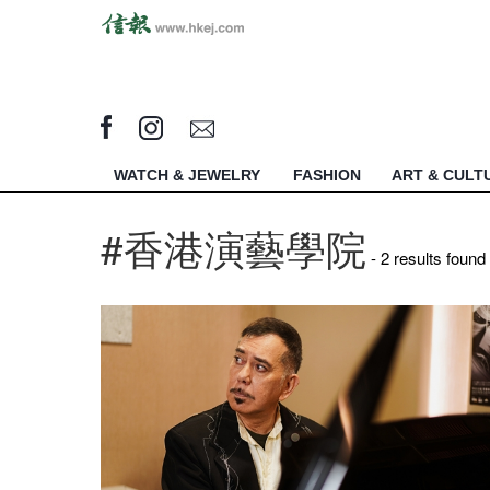
WATCH & JEWELRY
FASHION
ART & CULT
#香港演藝學院
- 2 results found