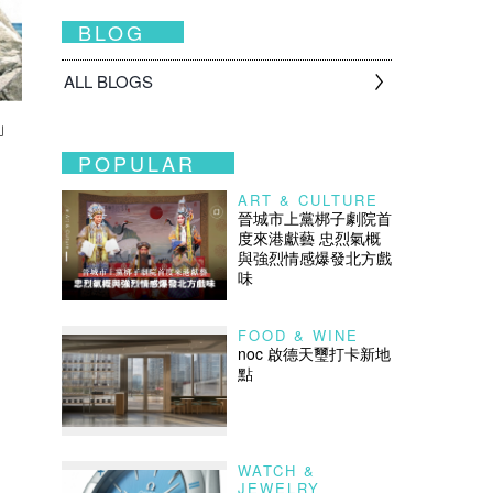
BLOG
ALL BLOGS
」
POPULAR
ART & CULTURE
晉城市上黨梆子劇院首
度來港獻藝 忠烈氣概
與強烈情感爆發北方戲
味
FOOD & WINE
noc 啟德天璽打卡新地
點
WATCH &
JEWELRY