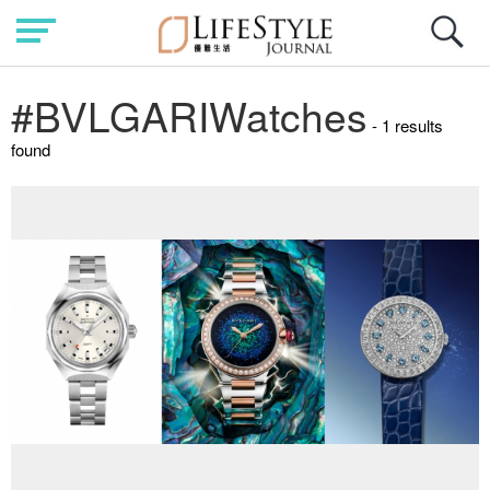
#BVLGARIWatches
- 1 results
found