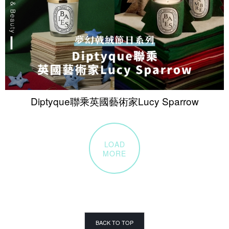
Diptyque聯乘英國藝術家Lucy Sparrow
LOAD
MORE
BACK TO TOP