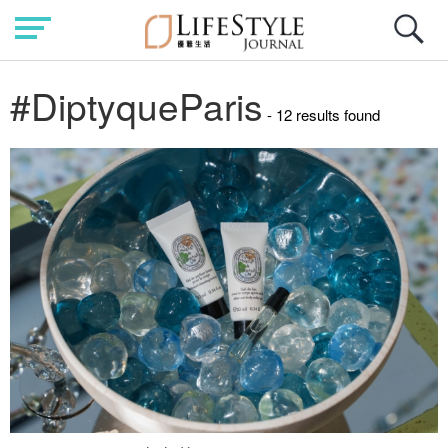
#DiptyqueParis
- 12 results found