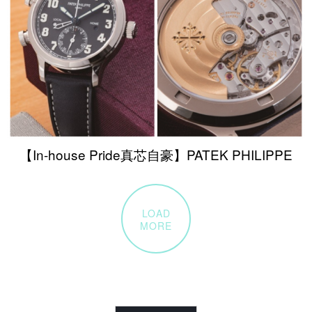
【In-house Pride真芯自豪】PATEK PHILIPPE
LOAD
MORE