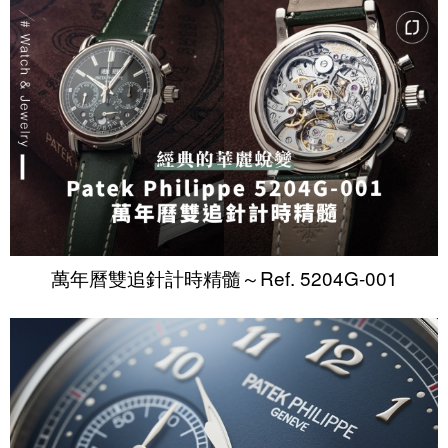
萬年曆雙追針計時精髓～Ref. 5204G-001