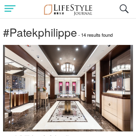
#Patekphilippe
- 14 results found