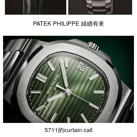
PATEK PHILIPPE 綠續有來
5711的curtain call