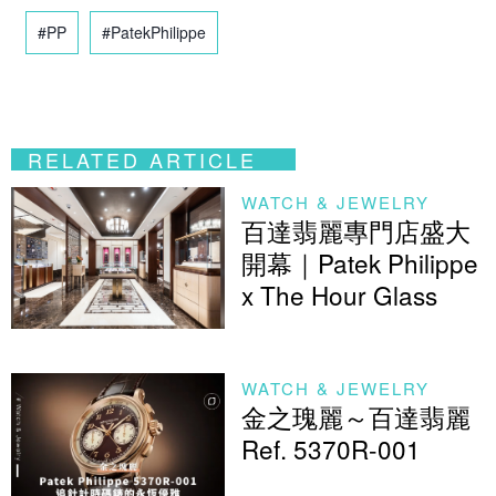
#PP
#PatekPhilippe
RELATED ARTICLE
WATCH & JEWELRY
百達翡麗專門店盛大
開幕｜Patek Philippe
x The Hour Glass
WATCH & JEWELRY
金之瑰麗～百達翡麗
Ref. 5370R-001