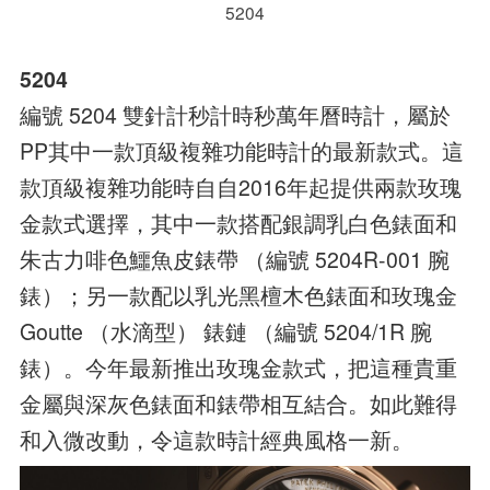
5204
5204
編號 5204 雙針計秒計時秒萬年曆時計，屬於
PP其中一款頂級複雜功能時計的最新款式。這
款頂級複雜功能時自自2016年起提供兩款玫瑰
金款式選擇，其中一款搭配銀調乳白色錶面和
朱古力啡色鱷魚皮錶帶 （編號 5204R-001 腕
錶）；另一款配以乳光黑檀木色錶面和玫瑰金
Goutte （水滴型） 錶鏈 （編號 5204/1R 腕
錶）。今年最新推出玫瑰金款式，把這種貴重
金屬與深灰色錶面和錶帶相互結合。如此難得
和入微改動，令這款時計經典風格一新。