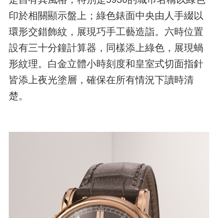
印於相關顯示盤上；綠色錶面中央由人手綴以
環形交錯飾紋，展現巧手工藝造詣。六時位置
設有三十分鐘計算器，同樣添上綠色，展現蝸
形紋理。白金立體小時刻度和皇室式切面指針
皆添上夜光塗層，確保在所有情況下讀時清
楚。