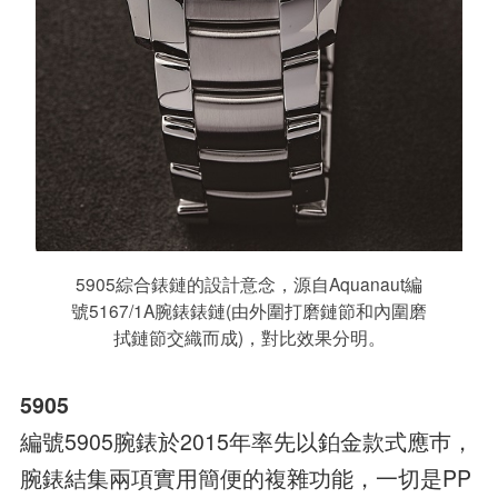
5905綜合錶鏈的設計意念，源自Aquanaut編
號5167/1A腕錶錶鏈(由外圍打磨鏈節和內圍磨
拭鏈節交織而成)，對比效果分明。
5905
編號5905腕錶於2015年率先以鉑金款式應巿，
腕錶結集兩項實用簡便的複雜功能，一切是PP