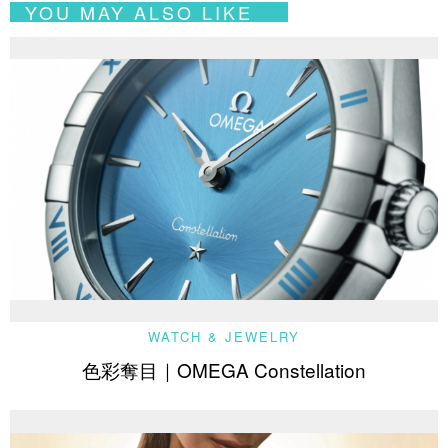
YOU MAY ALSO LIKE
WATCH & JEWELRY
色彩奪目｜OMEGA Constellation