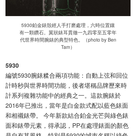
5930鉑金錶殼經人手打磨處理，六時位置鑲
有一顆鑽石。翼狀錶耳貫徹一九四零至五零年
代世界時間腕錶的典型特色。（photo by Ben
Tam）
5930
編號5930腕錶糅合兩項功能：自動上弦和回位
計時秒與世界時間功能，後者堪稱品牌歷來時
計系列複雜功能中的經典之一。這款腕錶於
2016年已推出，當年是白金款式配以藍色錶面
和相襯錶帶。 今年新款結合鉑金光芒與綠色錶
面和錶帶元素，得承認，PP在處理錶面的顏色
是自有其風格，特別是5930的城巿名稱以綠色