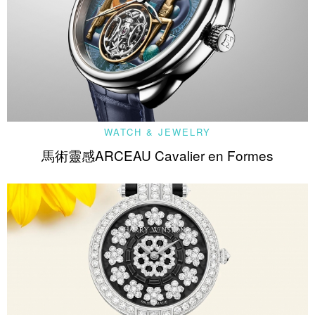
WATCH & JEWELRY
馬術靈感ARCEAU Cavalier en Formes