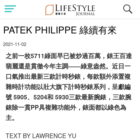
PATEK PHILIPPE 綠續有來
2021-11-02
之前一枚5711綠面早已被炒過百萬，錶王百達
翡麗還是貫徹今年主調——綠意盎然。近日一
口氣推出最新三款計時秒錶，每款額外添置複
雜時計功能以壯大旗下計時秒錶系列，呈獻編
號 5905、5204和 5930三款最新腕錶，三款腕
錶除一貫PP具複雜功能外，錶面都以綠色為
主。
TEXT BY LAWRENCE YU