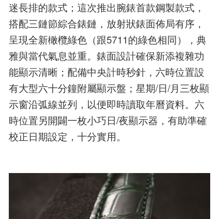
迷長排的款式；這次推出腕錶首款鋼製款式，
搭配三鏈節綜合錶鏈，放射狀錶面佈局有序，
呈現全新橄欖綠色（跟5711的綠色相同），典
雅與當代氣息並重。錶面設計確保新添複雜功
能顯示清晰；配備中央計時秒針，六時位置設
有大型六十分鐘附屬顯示盤；星期/日/月三枚顯
示窗沿弧線並列，以便即時讀取年曆資料。六
時位置另開闢一枚小巧日/夜顯示器，有助準確
校正日期設定，十分實用。