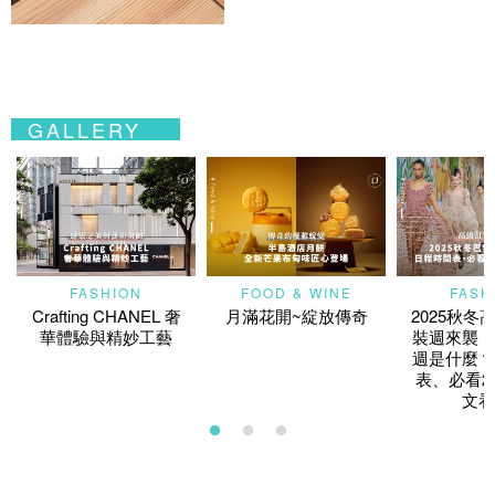
GALLERY
FASHION
FOOD & WINE
FASH
Crafting CHANEL 奢
月滿花開~綻放傳奇
2025秋冬
華體驗與精妙工藝
裝週來襲！
週是什麼？
表、必看2
文看