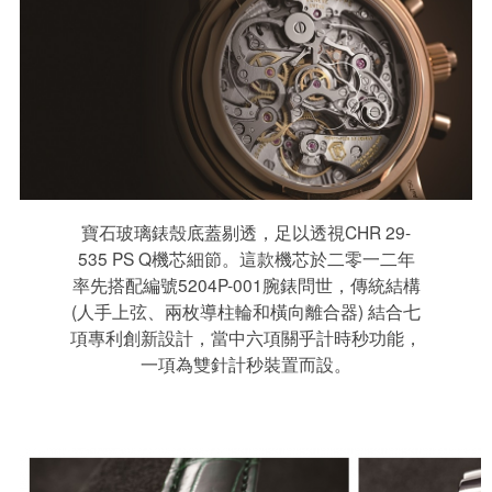
寶石玻璃錶殼底蓋剔透，足以透視CHR 29-
535 PS Q機芯細節。這款機芯於二零一二年
率先搭配編號5204P-001腕錶問世，傳統結構
(人手上弦、兩枚導柱輪和橫向離合器) 結合七
項專利創新設計，當中六項關乎計時秒功能，
一項為雙針計秒裝置而設。