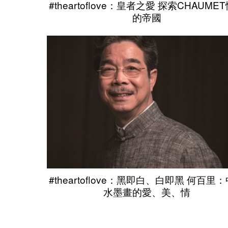
#theartoflove：皇者之愛 探索CHAUME
的帝國
#theartoflove：黑即白、白即黑 何百里
水墨畫的愛、美、情