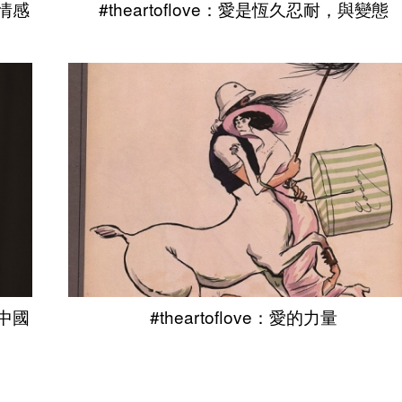
T情感
#theartoflove：愛是恆久忍耐，與變態
：中國
#theartoflove：愛的力量