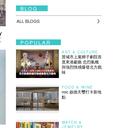
BLOG
ALL BLOGS
y
江
POPULAR
ART & CULTURE
晉城市上黨梆子劇院首
度來港獻藝 忠烈氣概
與強烈情感爆發北方戲
味
FOOD & WINE
noc 啟德天璽打卡新地
點
WATCH &
JEWELRY