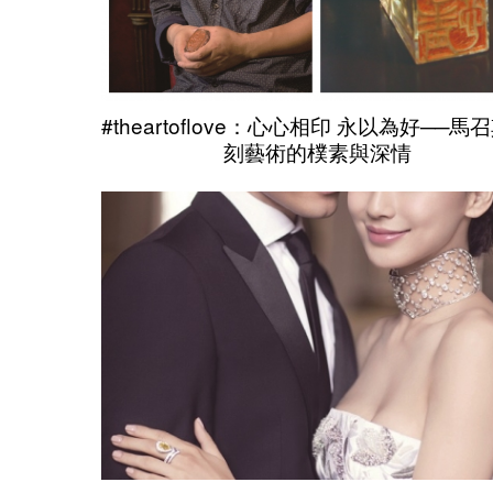
#theartoflove：心心相印 永以為好──馬
刻藝術的樸素與深情