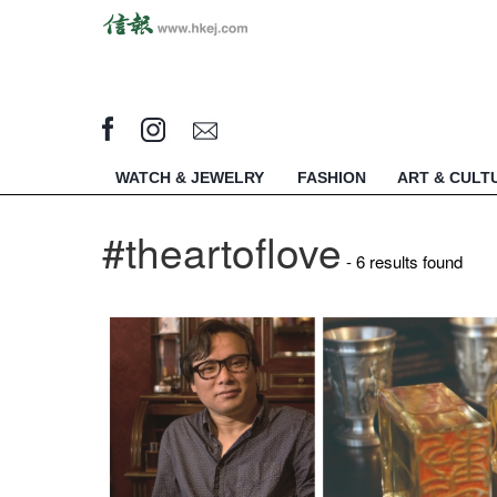
WATCH & JEWELRY
FASHION
ART & CULT
#theartoflove
- 6 results found