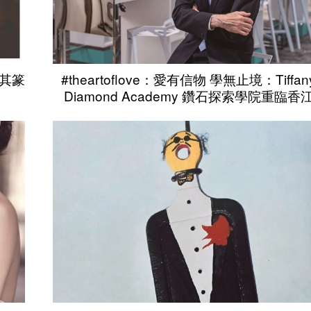
召其篆
#theartoflove：愛有信物 學無止境：Tiffan
Diamond Academy 鑽石探索學院重臨香