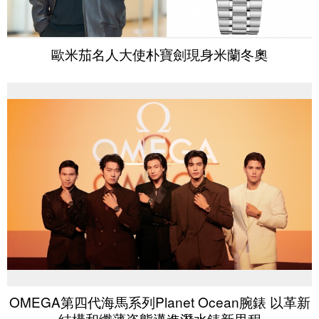
歐米茄名人大使朴寶劍現身米蘭冬奧
OMEGA第四代海馬系列Planet Ocean腕錶 以革新
結構和纖薄姿態邁進潛水錶新里程