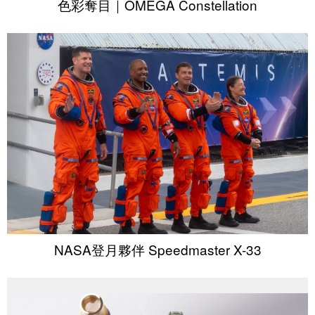
色彩奪目｜OMEGA Constellation
NASA登月夥伴 Speedmaster X-33