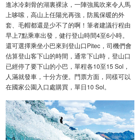
進冰冷刺骨的湖裏裸泳，一陣強風吹來令人馬
上哆嗦，高山上任陽光再強，防風保暖的外
套、毛帽都還是少不了的啊！筆者建議行程由
早上7點乘車出發，健行登山時間4至6小時。
還可選擇乘坐小巴來到登山口Pitec，司機們會
估算登山客下山的時間，通常下山時，登山口
已經停了要下山的小巴，單程各10至15 Sol，
人滿就發車，十分方便。門票方面，同樣可以
在國家公園入口處購買，單日10 Sol。