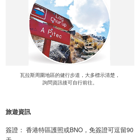
瓦拉斯周圍地區的健行步道，大多標示清楚，
詢問資訊後可自行前往。
旅遊資訊
簽證： 香港特區護照或BNO，免簽證可逗留90