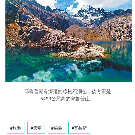
邱魯普湖有深邃的綠松石湖色，後方正是
5493公尺高的邱魯普山。
#旅遊
#天堂
#秘魯
#瓦拉斯