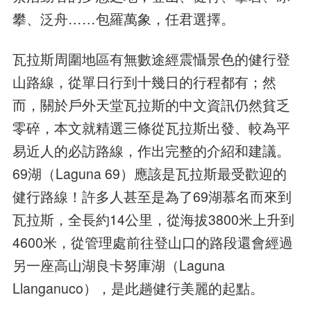
攀、泛舟……包羅萬象，任君選擇。
瓦拉斯周圍地區有無數途經震懾景色的健行登
山路線，從單日行到十幾日的行程都有；然
而，關於戶外天堂瓦拉斯的中文資訊仍然貧乏
零碎，本文就精選三條從瓦拉斯出發、較為平
易近人的必訪路線，作出完整的介紹和建議。
69湖（Laguna 69）應該是瓦拉斯最受歡迎的
健行路線！許多人甚至是為了69湖慕名而來到
瓦拉斯，全長約14公里，從海拔3800米上升到
4600米，從管理處前往登山口的路段還會經過
另一座高山湖良卡努庫湖（Laguna
Llanganuco），是此趟健行美麗的起點。