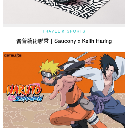
TRAVEL & SPORTS
普普藝術聯乘｜Saucony x Keith Haring