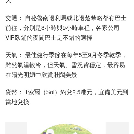
天
交通： 自秘魯南邊利馬或北邊楚希略都有巴士
前往，分別是8小時與9小時車程，各家公司
VIP臥鋪的夜間巴士是不錯的選擇
天氣： 最佳健行季節在每年5至9月冬季乾季，
雖然氣溫較冷，但天氣、雪況皆穩定，最容易
在陽光明媚中欣賞壯闊美景
貨幣： 1索爾（Sol）約兌2.5港元，宜備美元到
當地兌換