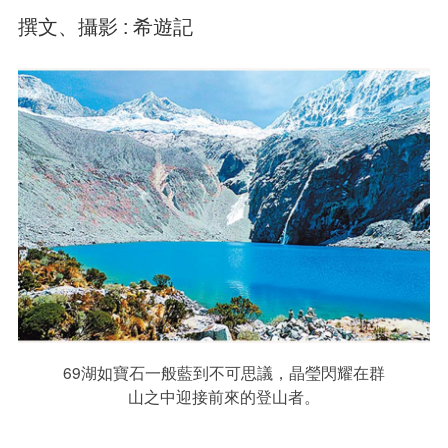
撰文、攝影 : 希遊記
69湖如寶石一般藍到不可思議，晶瑩閃耀在群
山之中迎接前來的登山者。