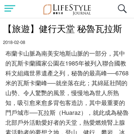
【旅遊】健行天堂 秘魯瓦拉斯
2018-02-08
布蘭卡山脈為南美安地斯山脈的一部分，其中
的瓦斯卡蘭國家公園在1985年被列入聯合國教
科文組織世界遺產之列，秘魯的最高峰──6768
米的瓦斯卡蘭峰──就坐落在此；其綿延壯闊的
山勢、令人驚艷的風景，慢慢地為世人所熟
知，吸引愈來愈多背包客造訪，其中最重要的
門戶城市──瓦拉斯（Huaraz），就此成為秘魯
北部戶外活動愛好者的天堂，熱愛燃燒腎上腺
素活動者的夢想之地，登山、健行、攀岩、冰