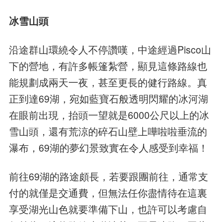
冰雪山頭
沿途群山環繞令人不停讚嘆，中途經過Pisco山
下的營地，有許多帳篷紮營，顯見這條路線也
能規劃成兩天一夜，甚至更長的健行路線。真
正到達69湖，宛如藍寶石般透明閃耀的冰河湖
在眼前出現，抬頭一望就是6000公尺以上的冰
雪山頭，還有荒涼的碎石山壁上嘩啦啦垂流的
瀑布，69湖的夢幻景致實在令人感受到幸福！
前往69湖的路途頗長，若要跟團前往，通常支
付的就僅是交通費，但無法任你盡情待在這裏
享受湖光山色就要準備下山，也許可以考慮自