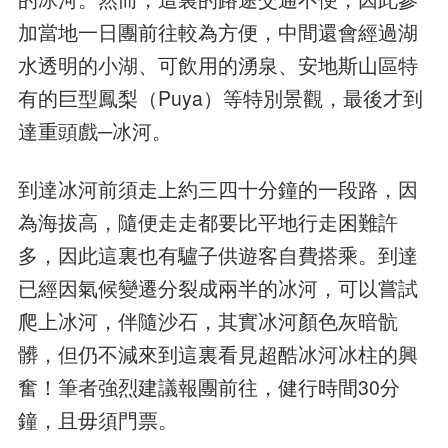
加當地一日團前往較為方便，中間還會經過湖
水透明的小湖、可飲用的湧泉、安地斯山區特
有的巨型鳳梨（Puya）等特別景觀，最後才到
達重頭戲─冰河。
到達冰河前須走上約三四十分鐘的一段路，因
為海拔高，隨便走走都要比平地行走困難許
多，因此這裏也有驢子供遊客自費搭乘。到達
已經因氣候變遷分裂成兩半的冰河，可以嘗試
爬上冰河，伴隨沙石，其實冰河顏色灰暗骯
髒，但仍不減來到這裏看見超酷冰河冰柱的興
奮！筆者強烈建議報團前往，健行時間30分
鐘，且毋須門票。