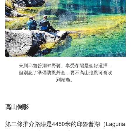
來到邱魯普湖畔野餐、享受冬陽是個好選擇，
但別忘了準備防風外套，要不高山強風可會吹
到頭痛。
高山倒影
第二條推介路線是4450米的邱魯普湖（Laguna