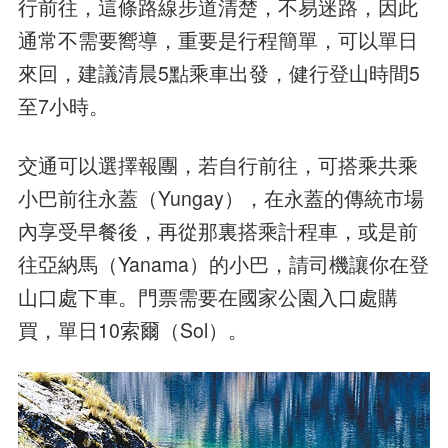
行前往，這條路線步道清楚，不易迷路，因此
通常不需要嚮導，重要是行程簡單，可以單日
來回，建議清晨5點乘車出發，健行登山時間5
至7小時。
交通可以選擇報團，若自行前往，可搭乘共乘
小巴前往永蓋（Yungay），在永蓋的傳統市場
內享受早餐後，再從那裏搭乘計程車，或是前
往亞納馬（Yanama）的小巴，請司機讓你在登
山口處下車。門票需要在國家公園入口處購
買，單日10索爾（Sol）。