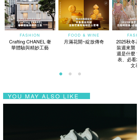
FASHION
FOOD & WINE
FASH
Crafting CHANEL 奢
月滿花開~綻放傳奇
2025秋冬
華體驗與精妙工藝
裝週來襲！
週是什麼？
表、必看2
文看
YOU MAY ALSO LIKE