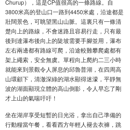
Churup），這是CP值很高的一條路線。自
3800米高的登山口一路到4450米處，沿途都是
壯闊景色，可眺望黑山山脈。這裏只有一條清
楚向上的路線，不會迷路且容易行走，只有最
後到達瀑布後向上的陡坡需要手腳並用，瀑布
左右兩邊都有路線可爬，沿途較難攀爬處都有
架上繩索，安全無虞。單程向上爬約二三小時
就能來到景觀令人屏息的邱魯普湖，在四周高
山環顧下，清澈深綠的湖水顯得迷濛，平靜無
波的湖面顯現立體的高山倒影，令人早忘了剛
才上山的氣喘吁吁！
坐在湖岸享受短暫的日光浴，拿出自己準備的
行動糧當午餐，看看西方年輕人褪去衣褲，跳