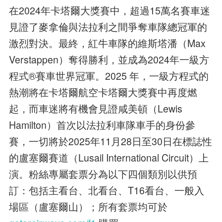
在2024年卡塔爾大獎賽中，超過15萬名賽車迷
見證了麥拿倫與法拉利之間爭奪車隊總冠軍的
激烈對決。最終，紅牛車隊的維斯塔潘（Max
Verstappen）奪得勝利，並成為2024年一級方
程式®賽車世界冠軍。2025 年，一級方程式的
熱潮將在卡塔爾航空卡塔爾大獎賽中再度燃
起，而車迷將有機會見證咸美頓（Lewis
Hamilton）首次以法拉利車隊車手的身份參
賽，一切將於2025年11月28日至30日在標誌性
的盧塞爾賽道（Lusail International Circuit）上
演。粉絲專屬套票分為以下四個類別以供預
訂：包括
主看台、
北看台、
T16看台、
一般入
場區（盧塞爾山）；
所有套票均可於