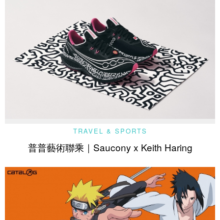
TRAVEL & SPORTS
普普藝術聯乘｜Saucony x Keith Haring