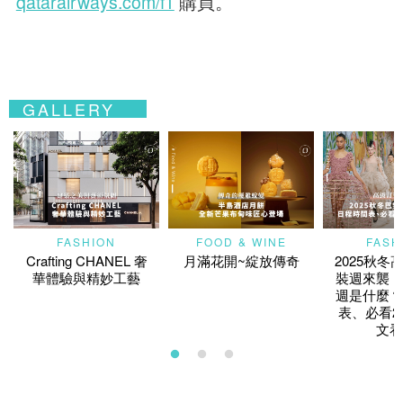
qatarairways.com/f1
購買。
GALLERY
FASHION
FOOD & WINE
FASH
Crafting CHANEL 奢
月滿花開~綻放傳奇
2025秋冬
華體驗與精妙工藝
裝週來襲！
週是什麼？
表、必看2
文看