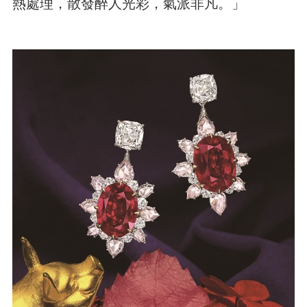
熱處理，散發醉人光彩，氣派非凡。」