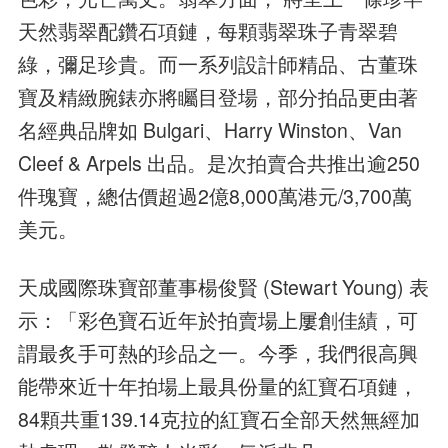
天然翡翠配鑽石項鏈，每顆翡翠珠子青翠碧
綠，彌足珍貴。而一系列設計師精品、古董珠
寶及精緻腕錶亦將矚目登場，部分拍品更由著
名經典品牌如 Bulgari、Harry Winston、Van
Cleef & Arpels 出品。是次拍賣合共推出逾250
件瑰寶，總估價超過2億8,000萬港元/3,700萬
美元。
天成國際珠寶部董事楊俊賢 (Stewart Young) 表
示：「彩色寶石近年於拍賣場上屢創佳績，可
謂最炙手可熱的珍品之一。今季，我們很高興
能帶來近十年拍場上最具份量的紅寶石項鏈，
84顆共重139.14克拉的紅寶石全部天然無經加