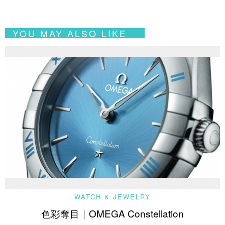
YOU MAY ALSO LIKE
WATCH & JEWELRY
色彩奪目｜OMEGA Constellation