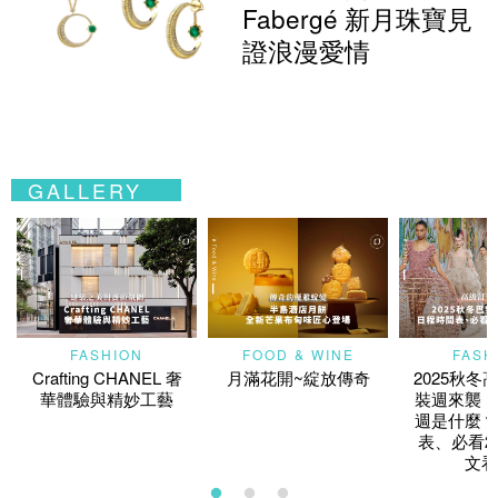
Fabergé 新月珠寶見
證浪漫愛情
GALLERY
FASHION
FOOD & WINE
FASH
Crafting CHANEL 奢
月滿花開~綻放傳奇
2025秋冬
華體驗與精妙工藝
裝週來襲！
週是什麼？
表、必看2
文看