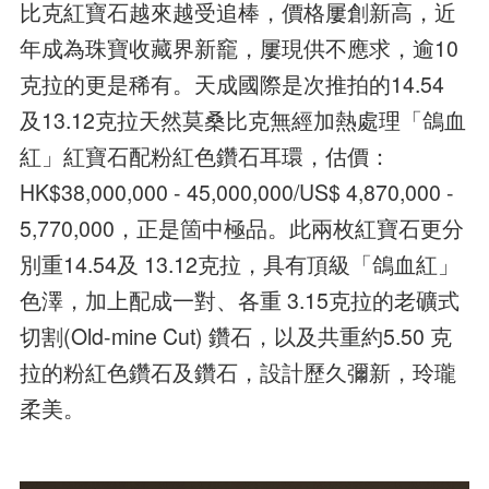
比克紅寶石越來越受追棒，價格屢創新高，近
年成為珠寶收藏界新竉，屢現供不應求，逾10
克拉的更是稀有。天成國際是次推拍的14.54
及13.12克拉天然莫桑比克無經加熱處理「鴿血
紅」紅寶石配粉紅色鑽石耳環，估價：
HK$38,000,000 - 45,000,000/US$ 4,870,000 -
5,770,000，正是箇中極品。此兩枚紅寶石更分
別重14.54及 13.12克拉，具有頂級「鴿血紅」
色澤，加上配成一對、各重 3.15克拉的老礦式
切割(Old-mine Cut) 鑽石，以及共重約5.50 克
拉的粉紅色鑽石及鑽石，設計歷久彌新，玲瓏
柔美。