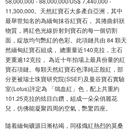
58,000,000 - 88,000,000/US$ 7,440,000 -
11,300,000。天然紅寶石大多產自亞洲，其中
最舉世知名的為緬甸抹谷紅寶石， 其捲曲斜狀
物質，將紅色光線折射到寶石的每一個切割
面，綻放均勻艷紅的色彩。此項鏈共由 84 顆天
然緬甸紅寶石組成， 總重量近140克拉，主石
更重逾12克拉， 為近十年拍場上最具份量的紅
寶石項鏈。每顆天然紅寶石色澤純正殷紅，部
分更被瑞士珠寶研究院(SSEF)及曼谷寶石實驗
室(Lotus)評定為 「鴿血紅」色，配上共重約
101.25克拉的炫目白鑽，組成一朵朵俏麗花
兒，仿佛能凝聚四周的空氣，艷驚四座。
隨着緬甸礦源日漸枯竭，同樣熾紅熱烈的莫桑