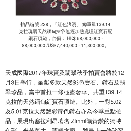
拍品編號 228，「紅色浪漫」 總重量139.14
克拉瑰麗天然緬甸抹谷無經加熱處理紅寶石配
鑽石項鏈，估價： HK$ 58,000,000 -
88,000,000 /US$7,440,000 - 11,300,000。
天成國際2017年珠寶及翡翠秋季拍賣會將於12
月3日舉行，呈獻多款天然彩色寶石、鑽石及翡
翠珍品，當中首推一條極盡奢華、共重139.14
克拉的天然緬甸紅寶石項鏈。此外，一對5.02
及5.01克拉天然艷彩黃色鑽石亦為今季重點拍
品，展現出塞拉利昂著名 Zimmi礦黃鑽的獨特
色彩，光芒萬丈。翡翠方面， 將呈上一條珍罕