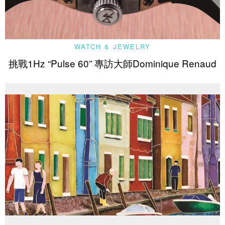
WATCH & JEWELRY
挑戰1Hz “Pulse 60” 專訪大師Dominique Renaud