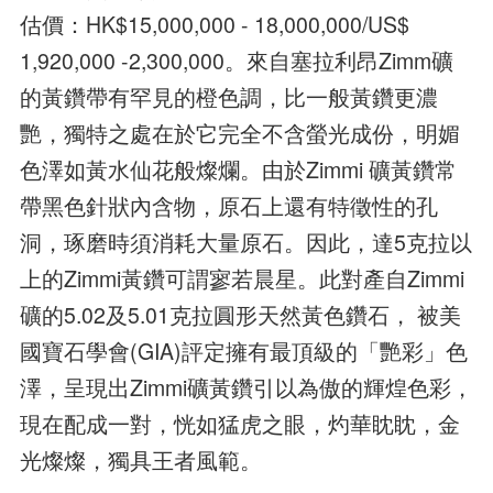
估價：HK$15,000,000 - 18,000,000/US$
1,920,000 -2,300,000。來自塞拉利昂Zimm礦
的黃鑽帶有罕見的橙色調，比一般黃鑽更濃
艷，獨特之處在於它完全不含螢光成份，明媚
色澤如黃水仙花般燦爛。由於Zimmi 礦黃鑽常
帶黑色針狀內含物，原石上還有特徵性的孔
洞，琢磨時須消耗大量原石。因此，達5克拉以
上的Zimmi黃鑽可謂寥若晨星。此對產自Zimmi
礦的5.02及5.01克拉圓形天然黃色鑽石， 被美
國寶石學會(GIA)評定擁有最頂級的「艷彩」色
澤，呈現出Zimmi礦黃鑽引以為傲的輝煌色彩，
現在配成一對，恍如猛虎之眼，灼華眈眈，金
光燦燦，獨具王者風範。