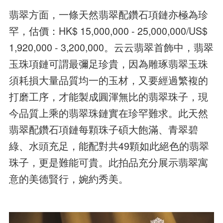
翡翠方面，一條天然翡翠配鑽石項鏈亦極為珍
罕，估價：HK$ 15,000,000 - 25,000,000/US$
1,920,000 - 3,200,000。云云翡翠首飾中，翡翠
玉珠項鏈可謂最彌足珍貴，因為雕琢翡翠玉珠
須耗損大量品質均一的玉材，又要經過繁複的
打磨工序，才能製成圓渾無比的翡翠珠子，現
今品質上乘的翡翠珠鏈實在珍罕難求。此天然
翡翠配鑽石項鏈每顆珠子碩大飽滿、青翠碧
綠、水頭充足，能配對共49顆如此絕色的翡翠
珠子，更是難能可貴。此拍品充分展示翡翠寓
意的美德賢行，婉約秀美。