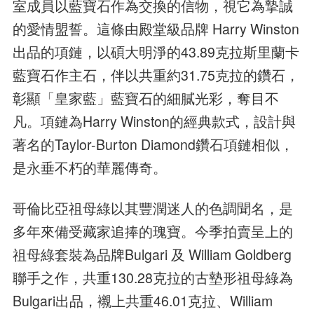
室成員以藍寶石作為交換的信物，視它為摯誠
的愛情盟誓。這條由殿堂級品牌 Harry Winston
出品的項鏈，以碩大明淨的43.89克拉斯里蘭卡
藍寶石作主石，伴以共重約31.75克拉的鑽石，
彰顯「皇家藍」藍寶石的細膩光彩，奪目不
凡。項鏈為Harry Winston的經典款式，設計與
著名的Taylor-Burton Diamond鑽石項鏈相似，
是永垂不朽的華麗傳奇。
哥倫比亞祖母綠以其豐潤迷人的色調聞名，是
多年來備受藏家追捧的瑰寶。今季拍賣呈上的
祖母綠套裝為品牌Bulgari 及 William Goldberg
聯手之作，共重130.28克拉的古墊形祖母綠為
Bulgari出品，襯上共重46.01克拉、William