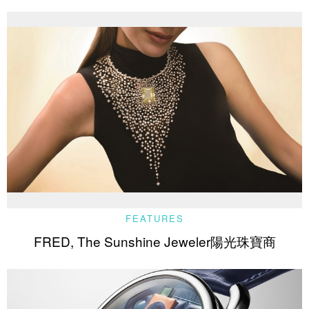
FEATURES
FRED, The Sunshine Jeweler陽光珠寶商