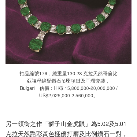
拍品編號179，總重量130.28 克拉天然哥倫比
亞祖母綠配鑽石吊墜項鏈及耳環套裝，
Bulgari，估價：HK$ 15,800,000-20,000,000 /
US$2,025,000-2,560,000。
另一領銜之作「獅子山金虎眼」為5.02及5.01
克拉天然艷彩黃色極優打磨及比例鑽石一對，