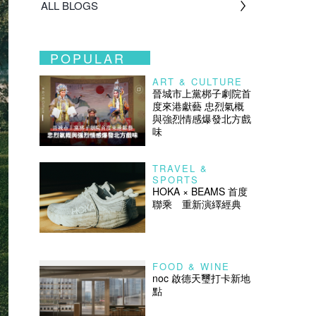
ALL BLOGS
POPULAR
ART & CULTURE
晉城市上黨梆子劇院首
度來港獻藝 忠烈氣概
與強烈情感爆發北方戲
味
TRAVEL &
SPORTS
HOKA × BEAMS 首度
聯乘 重新演繹經典
FOOD & WINE
noc 啟德天璽打卡新地
點