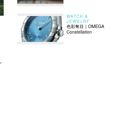
WATCH &
JEWELRY
色彩奪目｜OMEGA
Constellation
計