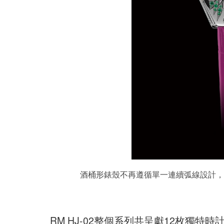
酒桶形錶殼不再遵循單一連續弧線設計，
RM HJ-02整個系列共呈獻12枚獨