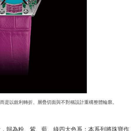
而是以銳利轉折、層疊切面與不對稱設計重構整體輪廓。
特時計，歸為粉、紫、藍、綠四大色系；本系列將珠寶作