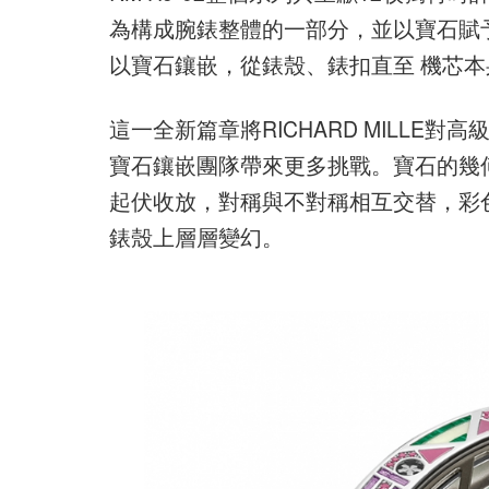
為構成腕錶整體的一部分，並以寶石賦予
以寶石鑲嵌，從錶殼、錶扣直至 機芯本
這一全新篇章將RICHARD MILL
寶石鑲嵌團隊帶來更多挑戰。寶石的幾
起伏收放，對稱與不對稱相互交替，彩
錶殼上層層變幻。