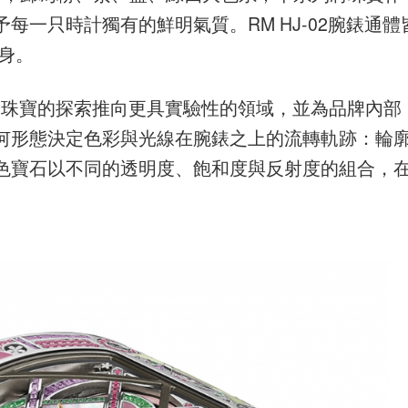
每一只時計獨有的鮮明氣質。RM HJ-02腕錶通體
身。
E對高級珠寶的探索推向更具實驗性的領域，並為品牌內部
何形態決定色彩與光線在腕錶之上的流轉軌跡：輪
色寶石以不同的透明度、飽和度與反射度的組合，