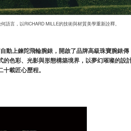
幾何語言，以RICHARD MILLE的技術與材質美學重新詮釋。
製機芯自動上鍊陀飛輪腕錶，開啟了品牌高級珠寶腕錶傳
式的色彩、光影與形態構築境界，以夢幻璀璨的設
二十載匠心歷程。