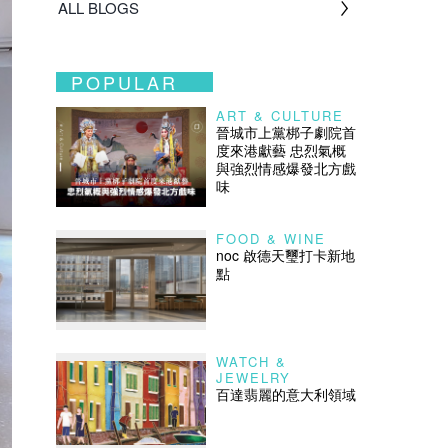
ALL BLOGS
POPULAR
ART & CULTURE
晉城市上黨梆子劇院首
度來港獻藝 忠烈氣概
與強烈情感爆發北方戲
味
FOOD & WINE
noc 啟德天璽打卡新地
點
WATCH &
JEWELRY
百達翡麗的意大利領域