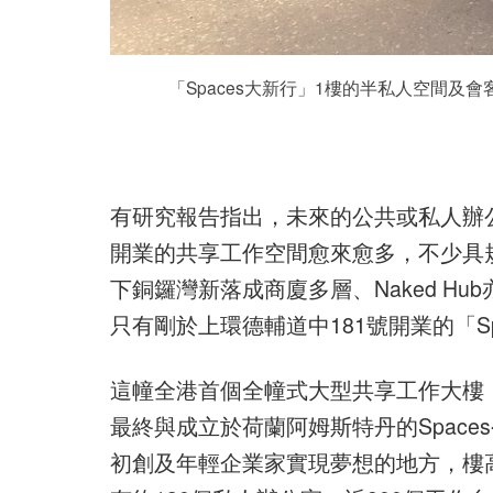
「Spaces大新行」1樓的半私人空間
有研究報告指出，未來的公共或私人辦
開業的共享工作空間愈來愈多，不少具規
下銅鑼灣新落成商廈多層、Naked H
只有剛於上環德輔道中181號開業的「Sp
這幢全港首個全幢式大型共享工作大樓，
最終與成立於荷蘭阿姆斯特丹的Space
初創及年輕企業家實現夢想的地方，樓高2