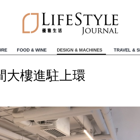
URE
FOOD & WINE
DESIGN & MACHINES
TRAVEL & 
間大樓進駐上環