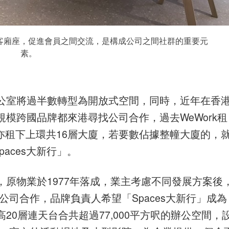
及會客廂座，促進會員之間交流，是構成公司之間社群的重要元
素。
公室將過半數轉型為開放式空間，同時，近年在香
模跨國品牌都來港尋找公司合作，過去WeWork租
ub亦租下上環共16層大廈，若要數佔據整幢大廈的，
aces大新行」。
原物業於1977年落成，業主考慮不同發展方案後
s公司合作，品牌負責人希望「Spaces大新行」成為
0層連天台合共超過77,000平方呎的辦公空間，