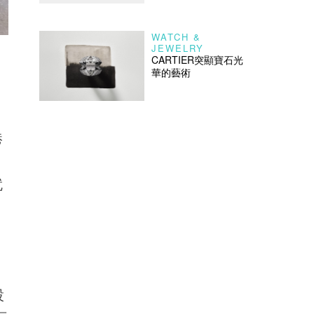
WATCH &
JEWELRY
CARTIER突顯寶石光
華的藝術
港
就
，
設