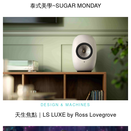
泰式美學~SUGAR MONDAY
DESIGN & MACHINES
天生焦點｜LS LUXE by Ross Lovegrove