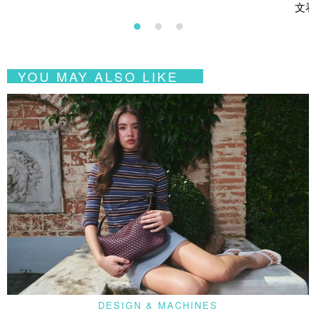
文看
YOU MAY ALSO LIKE
DESIGN & MACHINES