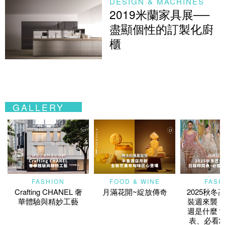
DESIGN & MACHINES
2019米蘭家具展──
盡顯個性的訂製化廚
櫃
GALLERY
FASHION
FOOD & WINE
FASH
Crafting CHANEL 奢
月滿花開~綻放傳奇
2025秋冬
華體驗與精妙工藝
裝週來襲！
週是什麼？
表、必看2