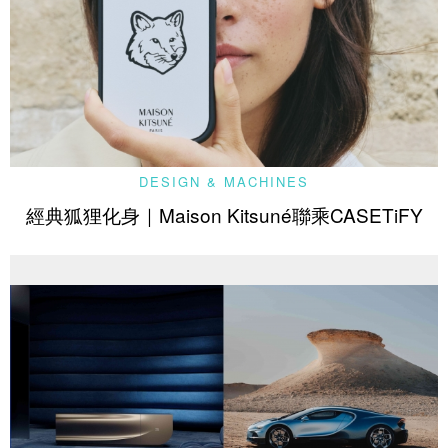
DESIGN & MACHINES
經典狐狸化身｜Maison Kitsuné聯乘CASETiFY