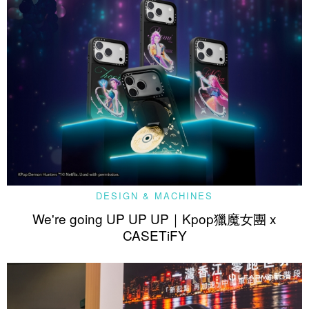
DESIGN & MACHINES
We're going UP UP UP｜Kpop獵魔女團 x
CASETiFY