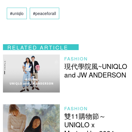
#uniqlo
#peaceforall
RELATED ARTICLE
FASHION
現代學院風~UNIQLO
and JW ANDERSON
FASHION
雙11購物節～
UNIQLO x