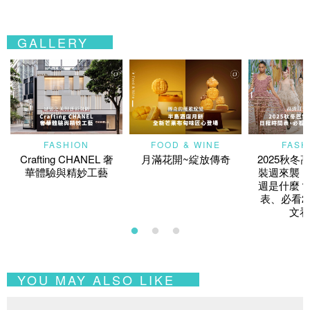
GALLERY
FASHION
FOOD & WINE
FASH
Crafting CHANEL 奢
月滿花開~綻放傳奇
2025秋冬
華體驗與精妙工藝
裝週來襲！
週是什麼？
表、必看2
文看
YOU MAY ALSO LIKE