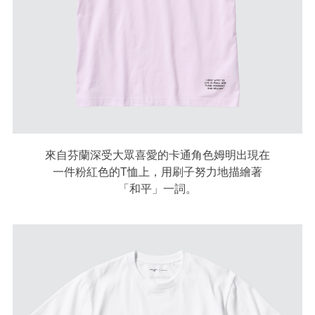
來自芬蘭深受大眾喜愛的卡通角色姆明出現在
一件粉紅色的T恤上，用刷子努力地描繪著
「和平」一詞。