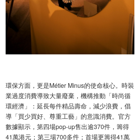
環保方面，更是Métier Minus的使命核心。時裝
業過度消費導致大量廢棄，機構推動「時尚循
環經濟」：延長每件精品壽命，減少浪費，倡
導「買少買好、尊重工藝」的意識消費。官方
數據顯示，第四場pop-up售出逾370件，籌得
41萬港元；第三場700多件；首場更籌得41萬