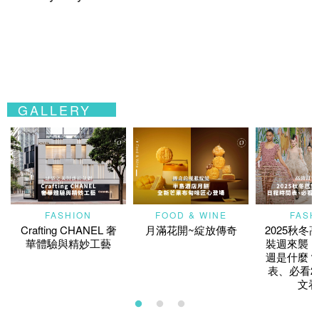
GALLERY
FASHION
FOOD & WINE
FASH
Crafting CHANEL 奢
月滿花開~綻放傳奇
2025秋冬
華體驗與精妙工藝
裝週來襲！
週是什麼？
表、必看2
文看