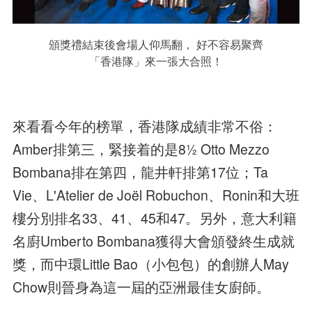
頒獎禮結束後會場人仰馬翻， 好不容易聚齊
「香港隊」來一張大合照！
來看看今年的榜單，香港隊成績非常不俗：
Amber排第三，緊接着的是8½ Otto Mezzo
Bombana排在第四，龍井軒排第17位；Ta
Vie、L'Atelier de Joël Robuchon、Ronin和大班
樓分別排名33、41、45和47。另外，意大利籍
名廚Umberto Bombana獲得大會頒發終生成就
獎，而中環Little Bao（小包包）的創辦人May
Chow則晉身為這一屆的亞洲最佳女廚師。