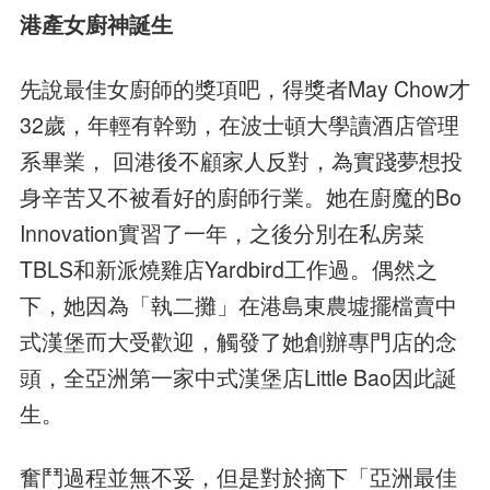
港產女廚神誕生
先說最佳女廚師的獎項吧，得獎者May Chow才
32歲，年輕有幹勁，在波士頓大學讀酒店管理
系畢業， 回港後不顧家人反對，為實踐夢想投
身辛苦又不被看好的廚師行業。她在廚魔的Bo
Innovation實習了一年，之後分別在私房菜
TBLS和新派燒雞店Yardbird工作過。偶然之
下，她因為「執二攤」在港島東農墟擺檔賣中
式漢堡而大受歡迎，觸發了她創辦專門店的念
頭，全亞洲第一家中式漢堡店Little Bao因此誕
生。
奮鬥過程並無不妥，但是對於摘下「亞洲最佳