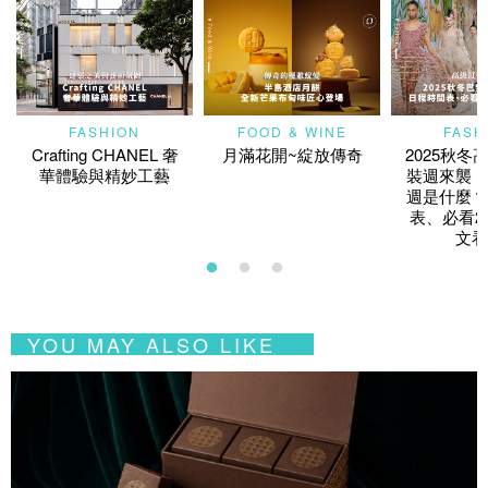
FASHION
FOOD & WINE
FASH
Crafting CHANEL 奢
月滿花開~綻放傳奇
2025秋冬
華體驗與精妙工藝
裝週來襲！
週是什麼？
表、必看2
文看
YOU MAY ALSO LIKE