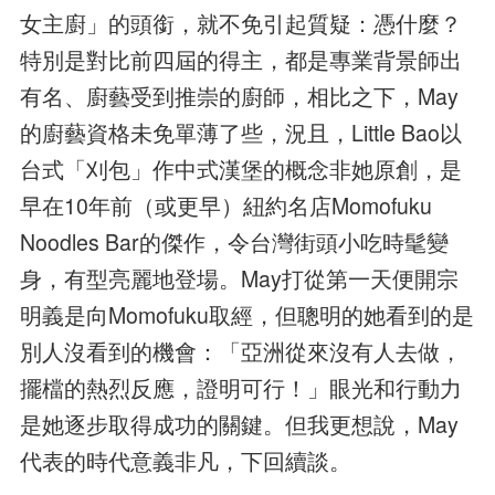
女主廚」的頭銜，就不免引起質疑：憑什麼？
特別是對比前四屆的得主，都是專業背景師出
有名、廚藝受到推崇的廚師，相比之下，May
的廚藝資格未免單薄了些，況且，Little Bao以
台式「刈包」作中式漢堡的概念非她原創，是
早在10年前（或更早）紐約名店Momofuku
Noodles Bar的傑作，令台灣街頭小吃時髦變
身，有型亮麗地登場。May打從第一天便開宗
明義是向Momofuku取經，但聰明的她看到的是
別人沒看到的機會：「亞洲從來沒有人去做，
擺檔的熱烈反應，證明可行！」眼光和行動力
是她逐步取得成功的關鍵。但我更想說，May
代表的時代意義非凡，下回續談。