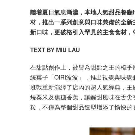
隨着夏日氣息漸濃，本地人氣甜品餐廳H
材，推出一系列創意與口味兼備的全新
新口味，更破格引入罕見的主食食材，
TEXT BY MIU LAU
在甜點創作上，被譽為甜點之王的梳乎
統菓子「OIRI波波」，推出視覺與味
班戟重新演繹了店內的超人氣經典，主
燒粟米及焦糖香蕉，讓鹹甜風味在舌尖
粒，不僅為整個甜品造型增添了愉快的