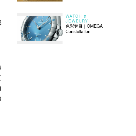
WATCH &
JEWELRY
戟
色彩奪目｜OMEGA
Constellation
傳
厘
的
糖