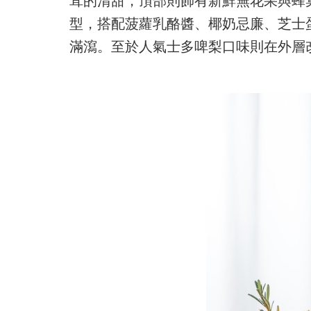
型，搭配菠蘿乳酪醬、椰奶忌廉、芝士
滿瀉。至於人氣士多啤梨口味則在外層