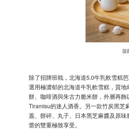
菠
除了招牌班戟，北海道5.0牛乳軟雪糕
選用極濃郁的北海道牛乳軟雪糕，質地
餅、咖啡酒與朱古力脆米餅，外層再飾
Tiramisu的迷人酒香。另一款竹炭
蓋、餅碎、丸子、日本黑芝麻醬及原味
蕾的雙重極致享受。