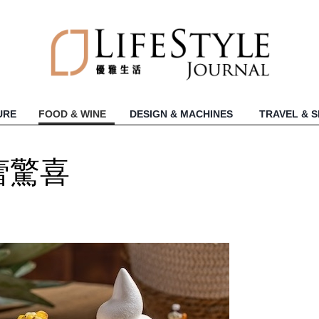
URE
FOOD & WINE
DESIGN & MACHINES
TRAVEL & 
味蕾驚喜