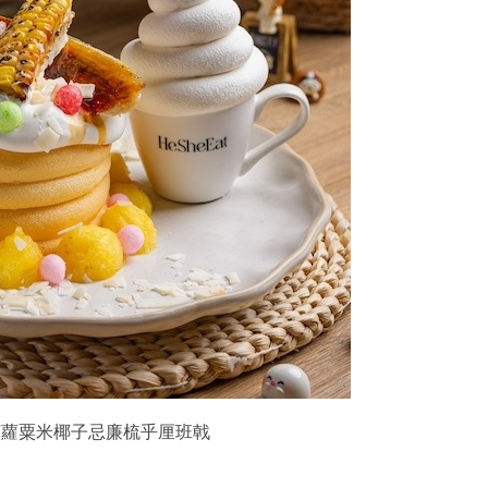
波波菠蘿粟米椰子忌廉梳乎厘班戟