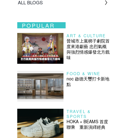
ALL BLOGS
POPULAR
ART & CULTURE
晉城市上黨梆子劇院首
度來港獻藝 忠烈氣概
與強烈情感爆發北方戲
味
FOOD & WINE
noc 啟德天璽打卡新地
點
TRAVEL &
SPORTS
HOKA × BEAMS 首度
聯乘 重新演繹經典