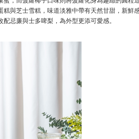
蛋糕與芝士雪糕，味道淡雅中帶有天然甘甜，新鮮
改配忌廉與士多啤梨，為外型更添可愛感。