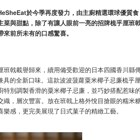
eSheEat於今季再度發力，由主廚精選環球優質食
主菜與甜點，除了有讓人眼前一亮的招牌梳乎厘班
帶來前所未有的口感驚喜。
厘班戟載譽歸來，續用備受歡迎的日本四國香川縣
覺兼具的全新口味。這款波波菠蘿粟米椰子忌廉梳乎
廚特別調製香滑的粟米椰子忌廉，並巧妙搭配惹味
交織，層次豐富。放在班戟上格外悅目搶眼的糯米
喜樂感，更完美展現了日式菓子的精緻工藝。