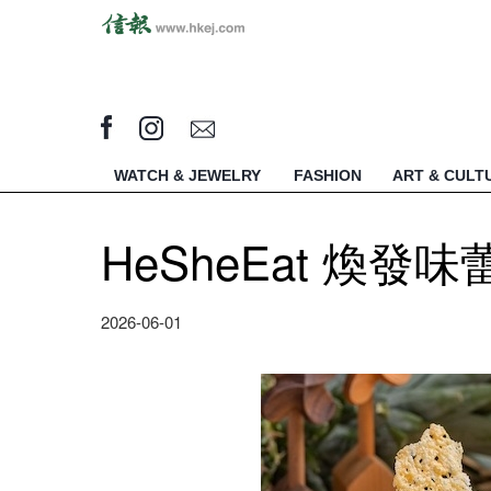
WATCH & JEWELRY
FASHION
ART & CULT
HeSheEat 煥發
2026-06-01