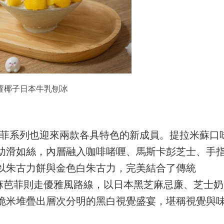
蘿椰子日本牛乳刨冰
芭菲系列也迎來兩款各具特色的新成員。提拉米蘇口
幼滑如絲，內層融入咖啡啫喱、馬斯卡彭芝士、手
以朱古力餅與金色白朱古力，完美結合了傳統
黑芝麻芭菲則走優雅風路線，以日本黑芝麻忌廉、芝士奶
脆米堆疊出層次分明的黑白視覺盛宴，堪稱視覺與