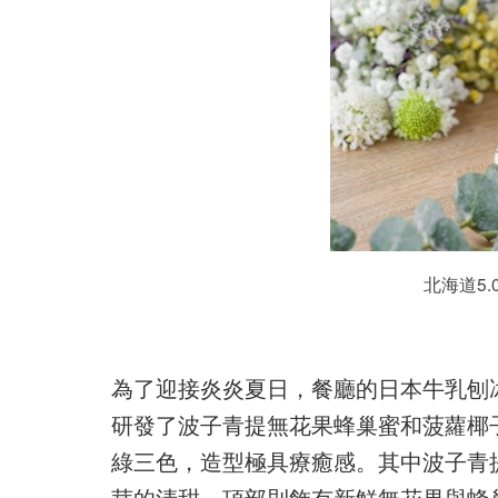
北海道5
為了迎接炎炎夏日，餐廳的日本牛乳刨
研發了波子青提無花果蜂巢蜜和菠蘿椰
綠三色，造型極具療癒感。其中波子青
茸的清甜，頂部則飾有新鮮無花果與蜂