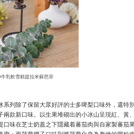
.0牛乳軟雪糕提拉米蘇芭菲
冰系列除了保留大眾好評的士多啤梨口味外，還特
子兩款新口味。以生果堆砌出的小冰山呈現紅、黃
提口味在芝士奶蓋之下隱藏着蕃茄肉與自家製蕃茄
巢蜜；而菠蘿椰子口味則將菠蘿化身為趣緻的圓粒