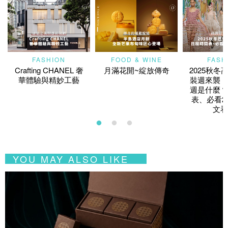
FASHION
FOOD & WINE
FASH
Crafting CHANEL 奢
月滿花開~綻放傳奇
2025秋冬
華體驗與精妙工藝
裝週來襲！
週是什麼？
表、必看2
文看
YOU MAY ALSO LIKE