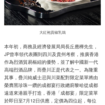
大紅袍貢椒乳鴿
本年初，商務及經濟發展局局長丘應樺先生，
JP曾率領代表團到四川及貴州考察，推廣香港
作為烈酒貿易樞紐的優勢，並了解中國新一代
高端烈酒品牌，而疊川正是代表之一。為隆重
其事，疊川純威士忌與川菜配對限定菜單將由
榮膺黑珍珠一鑽的成都宴行政總廚黎哈從成都
遠道來港親手打造，香港「成都宴」限定菜單
於即日至7月12日供應，定價為四位起，每位