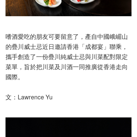
嗜酒愛吃的朋友可要留意了，產自中國峨嵋山
的疊川威士忌近日邀請香港「成都宴」聯乘，
攜手創造了一份疊川純威士忌與川菜配對限定
菜單，旨於把川菜及川酒一同推廣從香港走向
國際。
文：Lawrence Yu