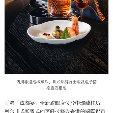
四川非遺泡椒鳳爪、川式熟醉羅士蝦及魚子醬
松露石榴包
香港「成都宴」全新旗艦店位於中環蘭桂坊，
融合川式和粵式的烹飪技藝與香港的國際都市