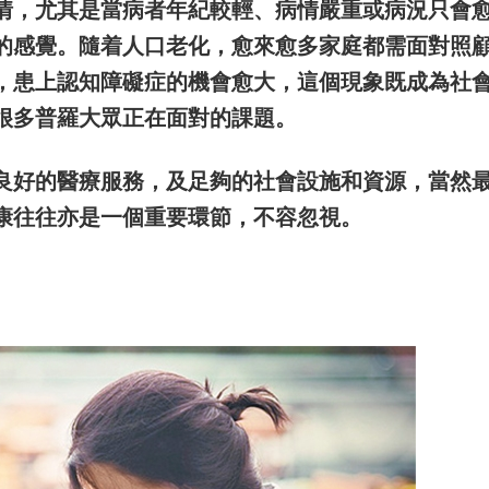
情，尤其是當病者年紀較輕、病情嚴重或病況只會
的感覺。隨着人口老化，愈來愈多家庭都需面對照
，患上認知障礙症的機會愈大，這個現象既成為社
很多普羅大眾正在面對的課題。
良好的醫療服務，及足夠的社會設施和資源，當然
康往往亦是一個重要環節，不容忽視。