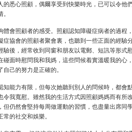
人的悉心照顧，偶爾享受到快樂時光，已可以令他
情。
夠體會照顧者的感受。照顧認知障礙症病者的過程
礙症協會的照顧者聚會裏，也聽到一些正面的經驗
經驗後，經常收到同窗和朋友以電郵、短訊等形式
在碰面時慰問我和我媽，這些問候着實溫暖我的心
了自己的努力是正確的。
認知能力有限，但每次她聽到別人的問候時，都會
也令我寬慰。雖然我的生活方式因照顧媽媽而有所
，但仍然會堅持每周做運動的習慣，也盡量出席同
正常的社交和娛樂。