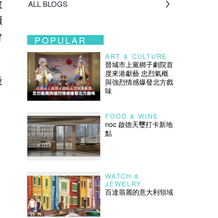
愈
ALL BLOGS
顧
會
POPULAR
ART & CULTURE
晉城市上黨梆子劇院首
度來港獻藝 忠烈氣概
最
與強烈情感爆發北方戲
味
FOOD & WINE
noc 啟德天璽打卡新地
點
WATCH &
JEWELRY
百達翡麗的意大利領域