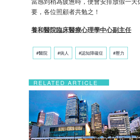
當感到稍為疲憊時，便會安排放假一天
要，各位照顧者共勉之！
養和醫院臨床醫療心理學中心副主任
#醫院
#病人
#認知障礙症
#壓力
RELATED ARTICLE