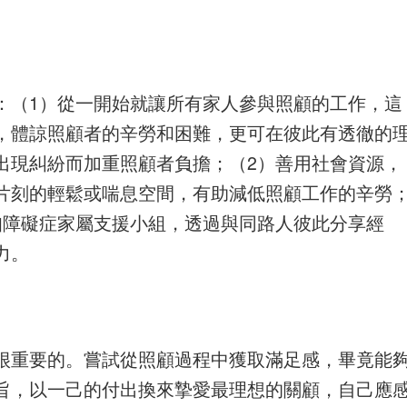
：（1）從一開始就讓所有家人參與照顧的工作，這
，體諒照顧者的辛勞和困難，更可在彼此有透徹的
出現糾紛而加重照顧者負擔；（2）善用社會資源，
片刻的輕鬆或喘息空間，有助減低照顧工作的辛勞
知障礙症家屬支援小組，透過與同路人彼此分享經
力。
很重要的。嘗試從照顧過程中獲取滿足感，畢竟能
旨，以一己的付出換來摯愛最理想的關顧，自己應