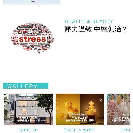
HEALTH & BEAUTY
壓力過敏 中醫怎治？
GALLERY
FASHION
FOOD & WINE
FASH