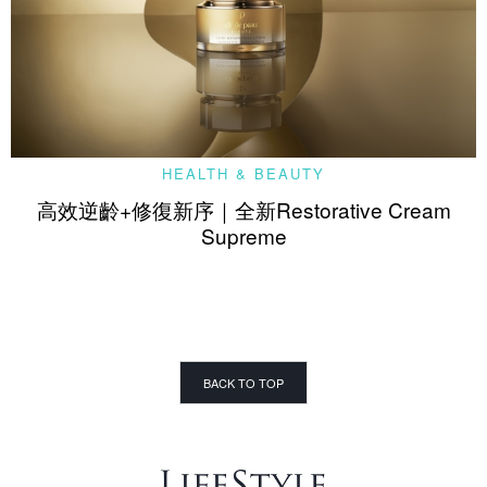
HEALTH & BEAUTY
高效逆齡+修復新序｜全新Restorative Cream
Supreme
BACK TO TOP