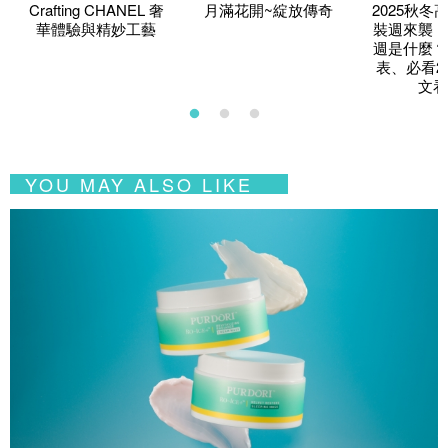
Crafting CHANEL 奢
月滿花開~綻放傳奇
2025秋冬
華體驗與精妙工藝
裝週來襲！
週是什麼？
表、必看2
文看
YOU MAY ALSO LIKE