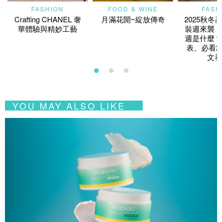
FASHION
FOOD & WINE
FASH
Crafting CHANEL 奢
月滿花開~綻放傳奇
2025秋冬
華體驗與精妙工藝
裝週來襲！
週是什麼？
表、必看2
文看
YOU MAY ALSO LIKE