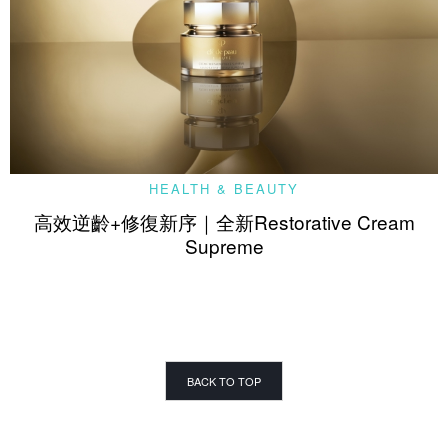
HEALTH & BEAUTY
高效逆齡+修復新序｜全新Restorative Cream
Supreme
BACK TO TOP