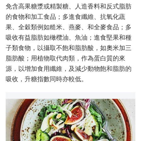
免含高果糖漿或精製糖、人造香料和反式脂肪
的食物和加工食品；多進食纖維、抗氧化蔬
果、全穀類例如糙米、燕麥、和全麥食品；多
吸收有益脂肪如橄欖油、魚油；進食堅果和種
子類食物，以攝取不飽和脂肪酸，如奧米加三
脂肪酸；用植物取代肉類，作為蛋白質的來
源，以增加食用纖維，及減少動物飽和脂肪的
吸收，升糖指數同時亦較低。