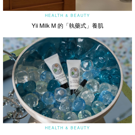
HEALTH & BEAUTY
Yii Milk M 的「執藥式」養肌
HEALTH & BEAUTY