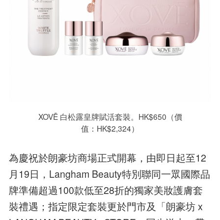
XOVĒ 白松露皇牌賦活套裝。HK$650（價
值：HK$2,324）
為慶祝於朗豪坊商場正式開幕，由即日起至12
月19日，Langham Beauty特別聯同一眾國際品
牌準備超過100款低至28折的獨家美妝護膚套
裝禮遇；指定限定套裝更於門市及「朗豪坊 x