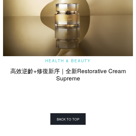
HEALTH & BEAUTY
高效逆齡+修復新序｜全新Restorative Cream
Supreme
BACK TO TOP