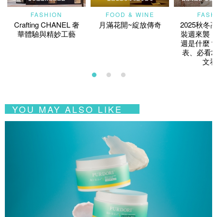
FASHION
FOOD & WINE
FASH
Crafting CHANEL 奢
月滿花開~綻放傳奇
2025秋冬
華體驗與精妙工藝
裝週來襲！
週是什麼？
表、必看2
文看
YOU MAY ALSO LIKE