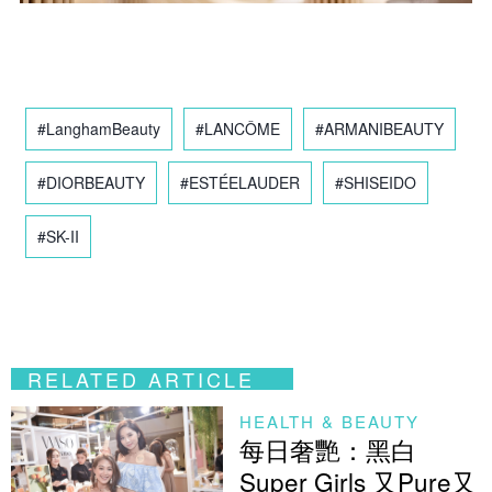
#LanghamBeauty
#LANCÔME
#ARMANIBEAUTY
#DIORBEAUTY
#ESTÉELAUDER
#SHISEIDO
#SK-II
RELATED ARTICLE
HEALTH & BEAUTY
每日奢艷：黑白
Super Girls 又Pure又