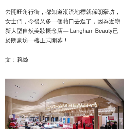
去開旺角行街，都知道潮流地標就係朗豪坊，
女士們，今後又多一個藉口去逛了，因為近嶄
新大型自然美妝概念店— Langham Beauty已
於朗豪坊一樓正式開幕！
文：莉絲