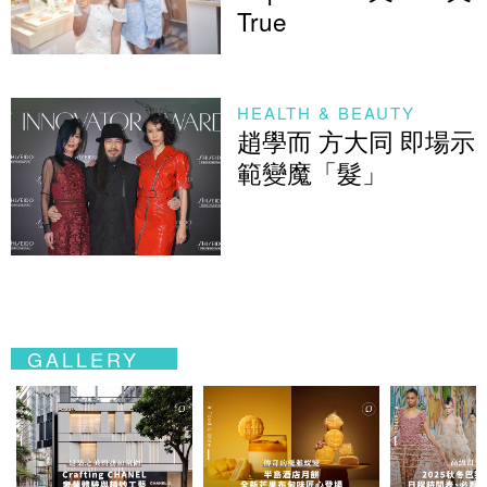
True
HEALTH & BEAUTY
趙學而 方大同 即場示
範變魔「髮」
GALLERY