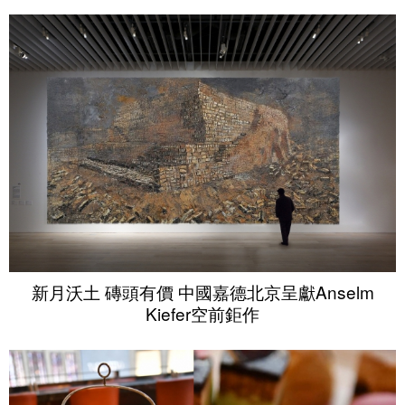
新月沃土 磚頭有價 中國嘉德北京呈獻Anselm
Kiefer空前鉅作