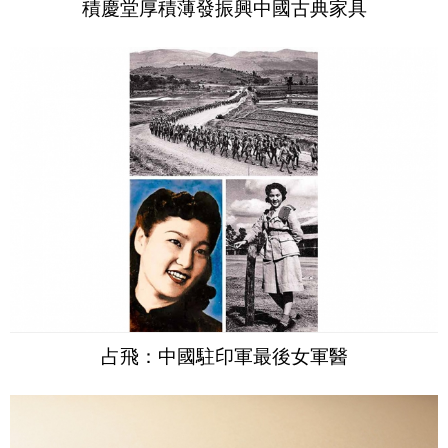
積慶堂厚積薄發振興中國古典家具
占飛：中國駐印軍最後女軍醫