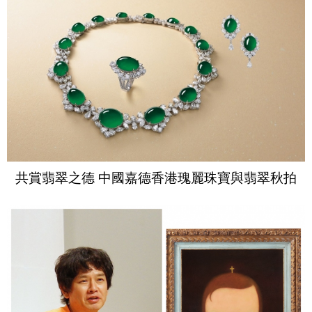
共賞翡翠之德 中國嘉德香港瑰麗珠寶與翡翠秋拍