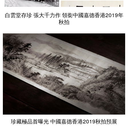
白雲堂存珍 張大千力作 領銜中國嘉德香港2019年
秋拍
珍藏極品首曝光 中國嘉德香港2019秋拍預展