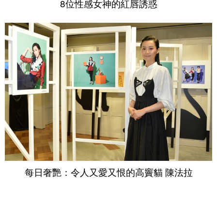
8位性感女神的紅唇誘惑
每日奢艷：令人又愛又恨的高竇貓 陳法拉