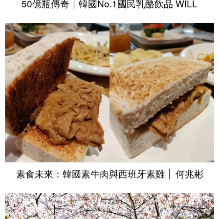
50億瓶傳奇｜韓國No.1國民乳酪飲品 WILL
素食未來：韓國素牛肉與西班牙素雞 │ 何兆彬