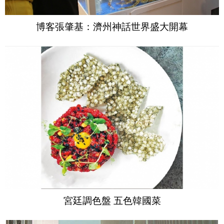
博客張肇基：濟州神話世界盛大開幕
宮廷調色盤 五色韓國菜