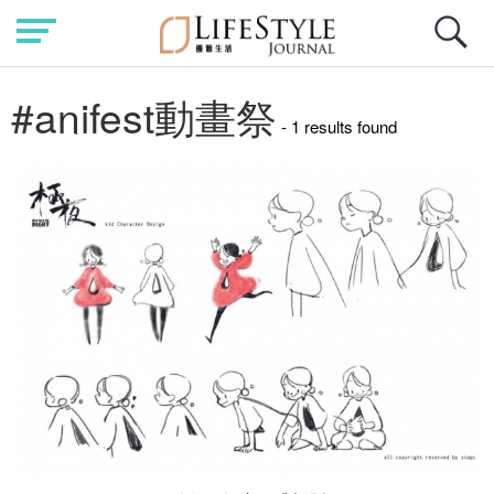
#anifest動畫祭
- 1 results found