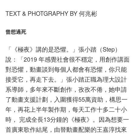
TEXT & PHOTGRAPHY BY 何兆彬
曾想過死
「《極夜》講的是恐懼。」張小踏（Step）
說：「2019 年感覺社會很不穩定，用創作講面
對恐懼，動畫談到每個人都會有恐懼，你只能
接受它，再走下去。」張小踏正職為理大設計
系導師，多年來不斷創作，孜孜不倦，她申請
了動畫支援計劃，入圍獲得55萬資助，構思一
年，再花上半年製作期，每天工作十多二十小
時， 完成全長13分鐘的《極夜》。因為想要一
首廣東歌作結尾，由替動畫配樂的王嘉淳找來