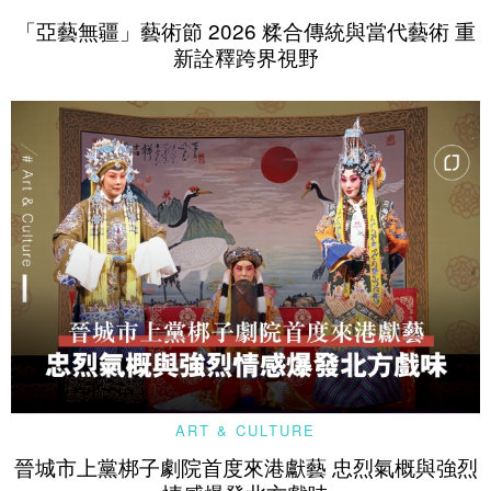
「亞藝無疆」藝術節 2026 糅合傳統與當代藝術 重
新詮釋跨界視野
ART & CULTURE
晉城市上黨梆子劇院首度來港獻藝 忠烈氣概與強烈