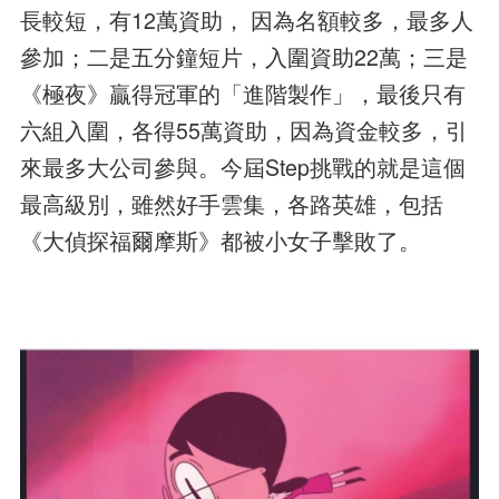
長較短，有12萬資助， 因為名額較多，最多人
參加；二是五分鐘短片，入圍資助22萬；三是
《極夜》贏得冠軍的「進階製作」，最後只有
六組入圍，各得55萬資助，因為資金較多，引
來最多大公司參與。今屆Step挑戰的就是這個
最高級別，雖然好手雲集，各路英雄，包括
《大偵探福爾摩斯》都被小女子擊敗了。