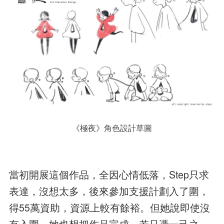
《極夜》角色設計草圖
當初開展這個作品，全因心情低落，Step只求
表達，沒想太多，後來參加支援計劃入了圍，
得55萬資助，資源上較有餘裕。但她說即使沒
有入圍，她也想把作品完成，若只憑一己之