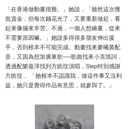
「在香港做動畫很難。」她說，「雖然這次獲
批資金，但每次錢花光了，又要重新做起，看
起來像攞來辛苦。不過，一個人想繪畫，從來
不需要原因嘛。」她說多得很多朋友伸出援
手，否則根本不可能完成。動畫找來麥曦茵配
音，又因為想加廣東歌──歌曲找來小克填詞，
透過配樂嘉淳找到方皓玟演唱，Step特別感謝
方皓玟， 「她根本不認識我，做這件事又沒利
益，她只是覺得作品有意思，就參與了。」