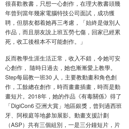
很喜歡教書，只想一心創作，在理大教書頭幾
年曾到當年幾家電腦特技公司面試，成功獲
聘，但朋友都着她再三考慮，「始終是做別人
作品，而且朋友說上班五勞七傷，回家已經累
死，收工後根本不可能創作。」
反而教學生涯生活正常，收入不錯，令她可安
心創作， 隨時日過去，她也漸漸愛上教學。
Step每屆教一班30 人，主要教動畫和角色創
作，工餘總在創作，時而畫畫插畫，時而是動
畫短片。2018年，她的作品《有毒關係》得了
「DigiCon6 亞洲大賞」地區銀獎，曾到過西班
牙、阿根庭等地參加展影。動畫支援計劃
（ASP）共有三個組別，一是三分鐘短片，片