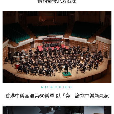
情感爆發北方戲味
ART & CULTURE
香港中樂團迎第50樂季 以「奕」譜寫中樂新氣象