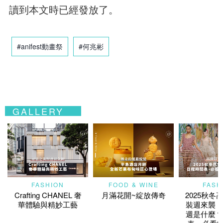
讀到本文時已經發放了。
#anifest動畫祭
#何兆彬
GALLERY
FASHION
FOOD & WINE
FASH
Crafting CHANEL 奢
月滿花開~綻放傳奇
2025秋冬
華體驗與精妙工藝
裝週來襲！
週是什麼？