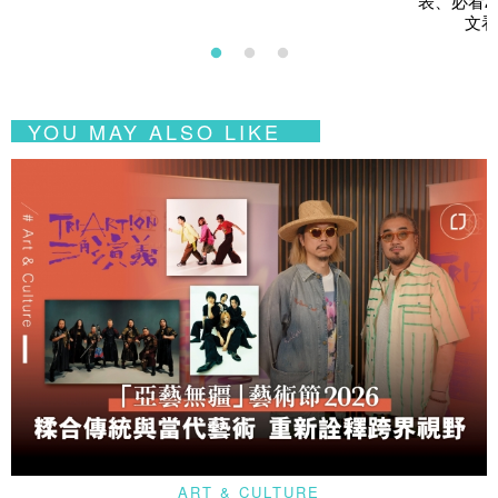
表、必看2
文看
YOU MAY ALSO LIKE
ART & CULTURE