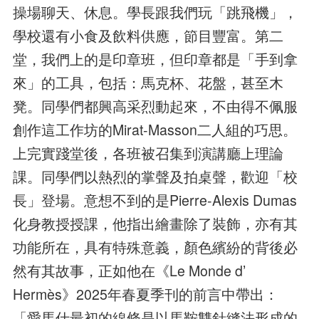
操場聊天、休息。學長跟我們玩「跳飛機」，
學校還有小食及飲料供應，節目豐富。第二
堂，我們上的是印章班，但印章都是「手到拿
來」的工具，包括：馬克杯、花盤，甚至木
凳。同學們都興高采烈動起來，不由得不佩服
創作這工作坊的Mirat-Masson二人組的巧思。
上完實踐堂後，各班被召集到演講廳上理論
課。同學們以熱烈的掌聲及拍桌聲，歡迎「校
長」登場。意想不到的是Pierre-Alexis Dumas
化身教授授課，他指出繪畫除了裝飾，亦有其
功能所在，具有特殊意義，顏色繽紛的背後必
然有其故事，正如他在《Le Monde d’
Hermès》2025年春夏季刊的前言中帶出：
「愛馬仕最初的線條是以馬鞍雙針縫法形成的