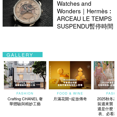
Watches and
Wonders｜Hermès︰
ARCEAU LE TEMPS
SUSPENDU暫停時間
GALLERY
FASHION
FOOD & WINE
FASH
Crafting CHANEL 奢
月滿花開~綻放傳奇
2025秋冬
華體驗與精妙工藝
裝週來襲！
週是什麼？
表、必看2