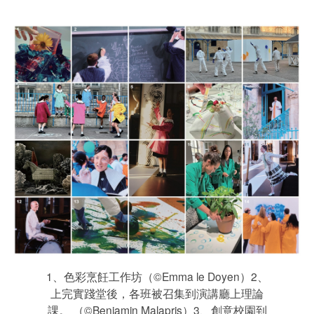
1、色彩烹飪工作坊（©Emma le Doyen）2、
上完實踐堂後，各班被召集到演講廳上理論
課。 （©Benjamin Malapris）3、創意校園到