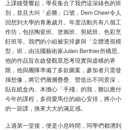
上課鐘聲響起，學長集合了我們這深綠色的班
別，並且大叫「必勝」口號，Dem Cheer令人
回想到大學的青蔥歲月。年度活動共有八個工
作坊，包括陶瓷班、塗鴉班、剪紙班、色彩烹
飪班等。我們的小組被安排參與「立體透視模
型」班，由法國藝術家Julien Berthier所構思。
他的作品旨在啟發觀眾思考現實與虛構的界
限，他與團隊準備了多款圖案，參加者只需發
揮想像，將它們層層疊疊、營造出不同景深，
貼在紙盒內。本擔心「手殘」的我，難以應付
今年的課程，多得愛馬仕的細心安排，將小小
的一節課，換來大大的滿足感。
上過第一堂後，便是小息時間，同學們都湧到