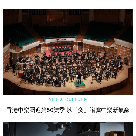
ART & CULTURE
香港中樂團迎第50樂季 以「奕」譜寫中樂新氣象