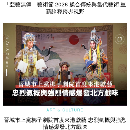
「亞藝無疆」藝術節 2026 糅合傳統與當代藝術 重
新詮釋跨界視野
ART & CULTURE
晉城市上黨梆子劇院首度來港獻藝 忠烈氣概與強烈
情感爆發北方戲味