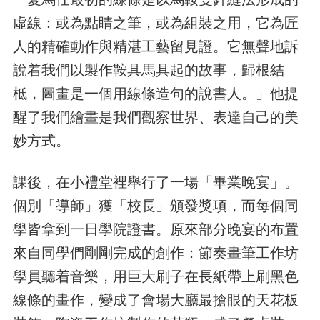
虛線：或為點睛之筆，或為組裝之用，它為匠
人的精確動作與精湛工藝留見證。它無聲地訴
說着我們以製作鞍具馬具起的故事，歸根結
柢，圖畫是一個用線條造句的說書人。」他提
醒了我們繪畫是我們觀察世界、表達自己的美
妙方式。
課後，在小禮堂裡舉行了一場「畢業晚宴」。
個別「導師」獲「校長」頒發獎項，而每個同
學皆拿到一日學院證書。原來部分晚宴的布置
來自同學們剛剛完成的創作：節奏畫筆工作坊
學員聽着音樂，用巨大刷子在長紙帶上刷黑色
線條的畫作，變成了會場大廳最搶眼的天花板