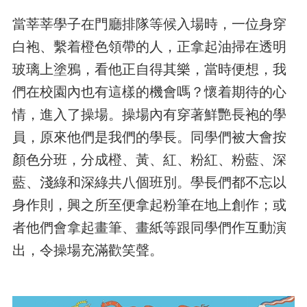
當莘莘學子在門廳排隊等候入場時，一位身穿
白袍、繫着橙色領帶的人，正拿起油掃在透明
玻璃上塗鴉，看他正自得其樂，當時便想，我
們在校園內也有這樣的機會嗎？懷着期待的心
情，進入了操場。操場內有穿著鮮艷長袍的學
員，原來他們是我們的學長。同學們被大會按
顏色分班，分成橙、黃、紅、粉紅、粉藍、深
藍、淺綠和深綠共八個班別。學長們都不忘以
身作則，興之所至便拿起粉筆在地上創作；或
者他們會拿起畫筆、畫紙等跟同學們作互動演
出，令操場充滿歡笑聲。