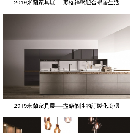
2019米蘭家具展──形格鋅盤迎合蝸居生活
2019米蘭家具展──盡顯個性的訂製化廚櫃