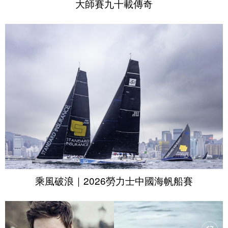
大師賽九十載傳奇
乘風破浪｜2026勞力士中國海帆船賽