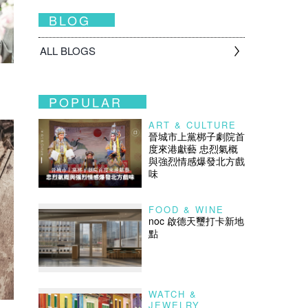
BLOG
ALL BLOGS
POPULAR
ART & CULTURE
晉城市上黨梆子劇院首
度來港獻藝 忠烈氣概
與強烈情感爆發北方戲
味
FOOD & WINE
noc 啟德天璽打卡新地
點
WATCH &
JEWELRY