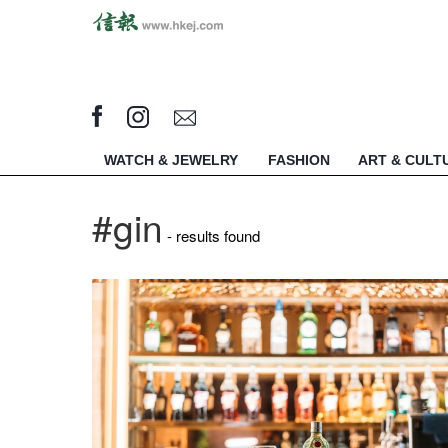
WATCH & JEWELRY
FASHION
ART & CULT
#gin
- results found