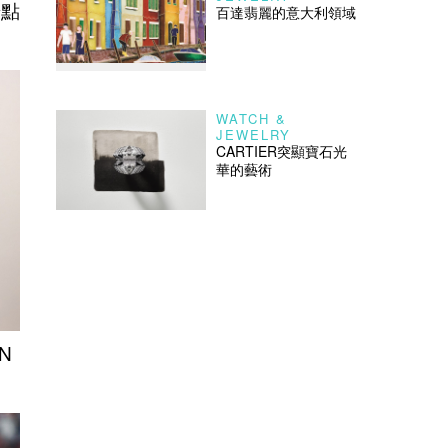
奇點
百達翡麗的意大利領域
WATCH &
JEWELRY
CARTIER突顯寶石光
華的藝術
N