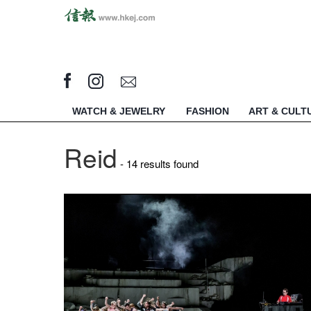
WATCH & JEWELRY
FASHION
ART & CULT
Reid
- 14 results found