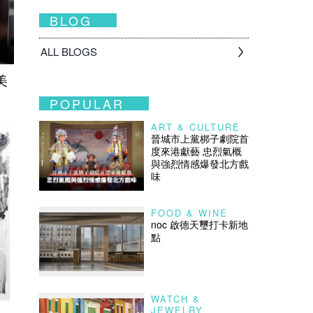
BLOG
ALL BLOGS
美
POPULAR
ART & CULTURE
晉城市上黨梆子劇院首
度來港獻藝 忠烈氣概
與強烈情感爆發北方戲
味
FOOD & WINE
noc 啟德天璽打卡新地
點
WATCH &
JEWELRY