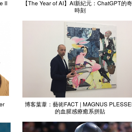
 II
【The Year of AI】AI新紀元：ChatGPT的
時刻
er
博客葉葦：藝術FACT | MAGNUS PLESSE
的血腥感療癒系拼貼