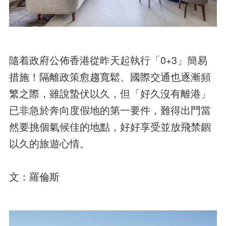
隨着政府公佈香港從昨天起執行「0+3」簡易
措施！隔離政策愈趨寬鬆、國際交通也逐漸頻
繁之際，雖說蟄伏以久，但「好久沒有離港」
已非急於奔向度假地的第一要件，難得出門當
然要挑個氣候佳的地點，好好享受並放飛禁錮
以久的旅遊心情。
文：羅倫斯