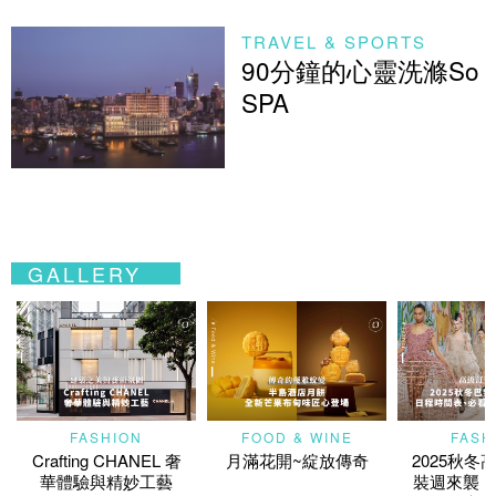
TRAVEL & SPORTS
90分鐘的心靈洗滌So
SPA
GALLERY
FASHION
FOOD & WINE
FASH
Crafting CHANEL 奢
月滿花開~綻放傳奇
2025秋冬
華體驗與精妙工藝
裝週來襲！