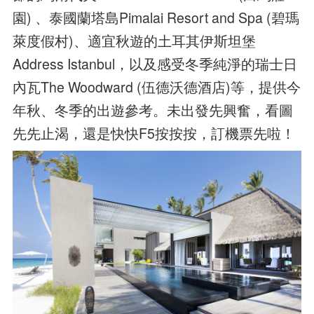
園) 、泰國蘭塔島Pimalai Resort and Spa (碧瑪
萊度假村)、適宜秋遊的土耳其伊斯坦堡
Address Istanbul，以及感受冬季純淨的瑞士日
內瓦The Woodward (伍德沃德酒店)等，提供今
年秋、冬季的出遊參考。未出發先興奮，看圖
先先止渴，還是快快F5按按按，訂機票先啦！