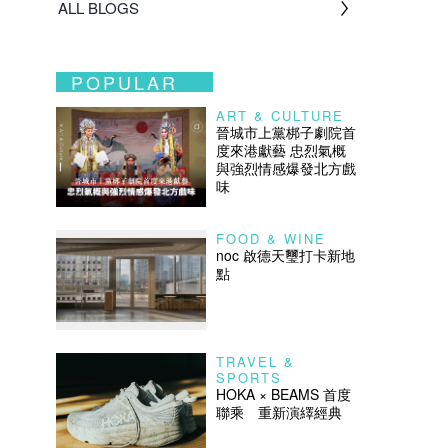
ALL BLOGS
POPULAR
ART & CULTURE
晉城市上黨梆子劇院首
度來港獻藝 忠烈氣概
與強烈情感爆發北方戲
味
FOOD & WINE
noc 啟德天璽打卡新地
點
TRAVEL &
SPORTS
HOKA × BEAMS 首度
聯乘 重新演繹經典