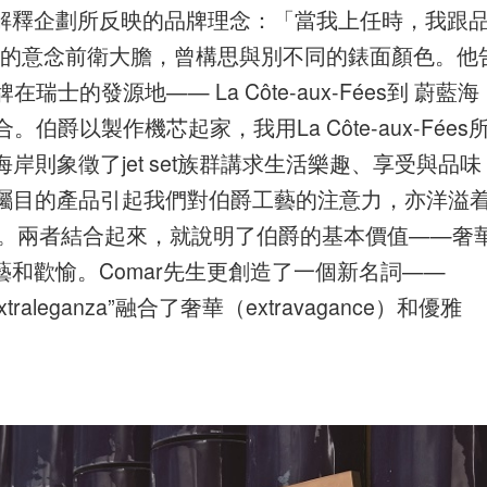
刊解釋企劃所反映的品牌理念：「當我上任時，我跟
見面。他的意念前衛大膽，曾構思與別不同的錶面顏色。他
瑞士的發源地—— La Côte-aux-Fées到 蔚藍海
合。伯爵以製作機芯起家，我用La Côte-aux-Fées
則象徵了jet set族群講求生活樂趣、享受與品味
矚目的產品引起我們對伯爵工藝的注意力，亦洋溢
歡愉的氣氛。兩者結合起來，就說明了伯爵的基本價值——奢
湛工藝和歡愉。Comar先生更創造了一個新名詞——
traleganza”融合了奢華（extravagance）和優雅