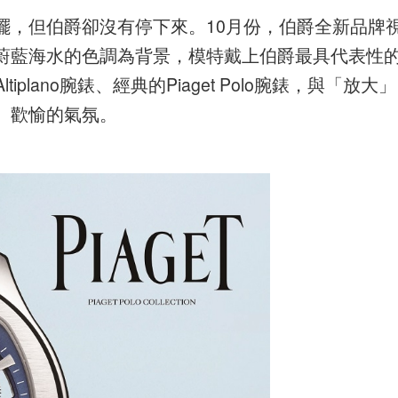
擺，但伯爵卻沒有停下來。10月份，伯爵全新品牌
蔚藍海水的色調為背景，模特戴上伯爵最具代表性
tiplano腕錶、經典的Piaget Polo腕錶，與「放大」
、歡愉的氣氛。