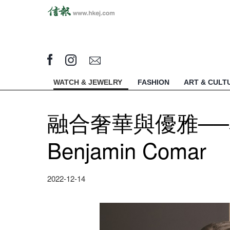
WATCH & JEWELRY
FASHION
ART & CULT
融合奢華與優雅─
Benjamin Comar
2022-12-14