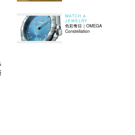
WATCH &
JEWELRY
色彩奪目｜OMEGA
Constellation
色
新