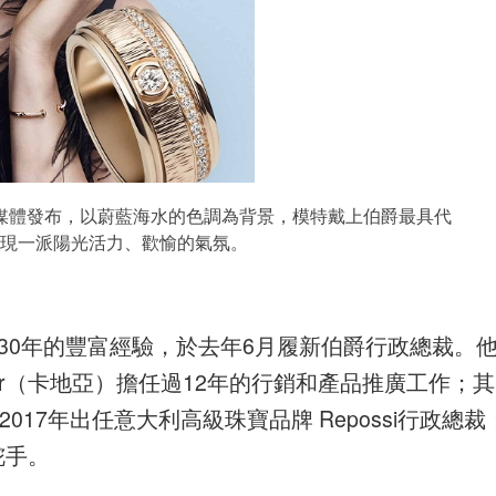
媒體發布，以蔚藍海水的色調為背景，模特戴上伯爵最具代
現一派陽光活力、歡愉的氣氛。
累積了逾30年的豐富經驗，於去年6月履新伯爵行政總裁。
rtier（卡地亞）擔任過12年的行銷和產品推廣工作；其
2017年出任意大利高級珠寶品牌 Repossi行政總裁
舵手。