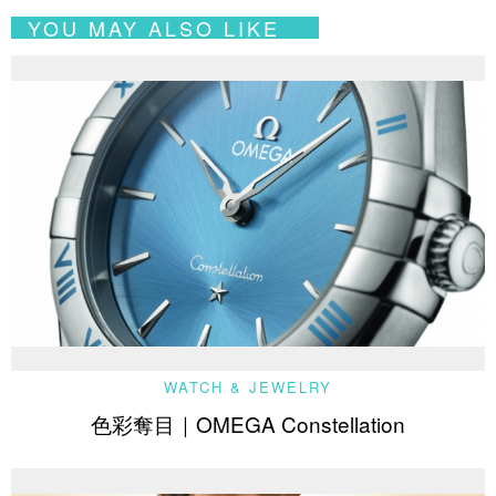
YOU MAY ALSO LIKE
WATCH & JEWELRY
色彩奪目｜OMEGA Constellation