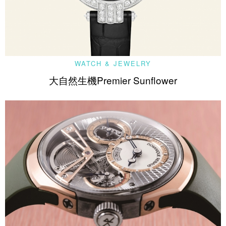
WATCH & JEWELRY
大自然生機Premier Sunflower