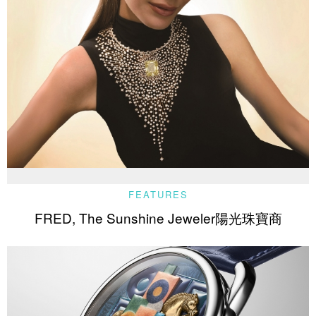
FEATURES
FRED, The Sunshine Jeweler陽光珠寶商