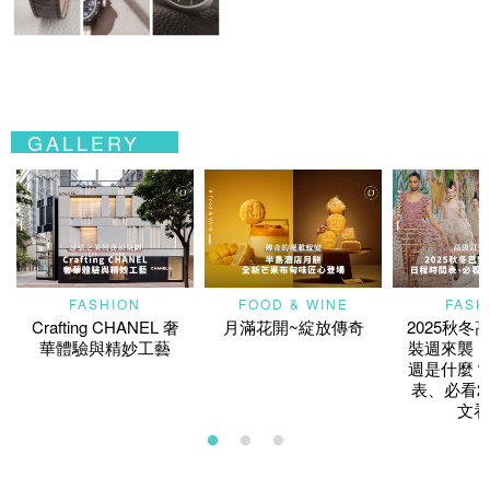
GALLERY
FASHION
FOOD & WINE
FASH
Crafting CHANEL 奢
月滿花開~綻放傳奇
2025秋冬
華體驗與精妙工藝
裝週來襲！
週是什麼？
表、必看2
文看