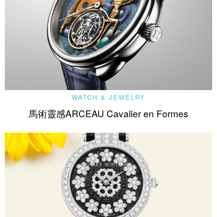
WATCH & JEWELRY
馬術靈感ARCEAU Cavalier en Formes