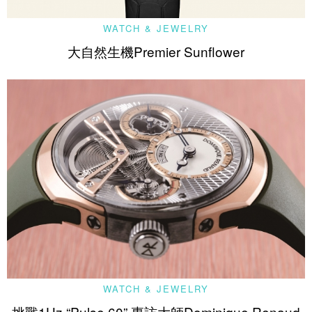
WATCH & JEWELRY
大自然生機Premier Sunflower
WATCH & JEWELRY
挑戰1Hz “Pulse 60” 專訪大師Dominique Renaud