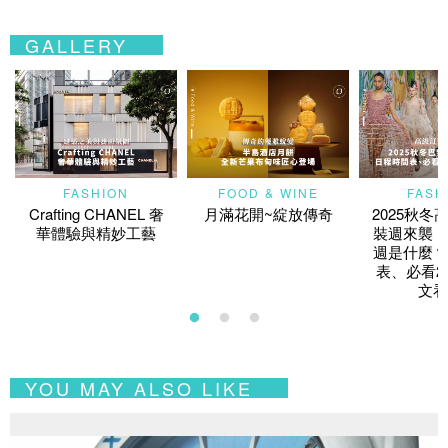
GALLERY
FASHION
FOOD & WINE
FASH
Crafting CHANEL 奢
月滿花開~綻放傳奇
2025秋冬
華體驗與精妙工藝
裝週來襲！
週是什麼？
表、必看2
文看
YOU MAY ALSO LIKE