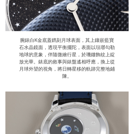
腕錶白K金底蓋鐫刻月球表面，其上鑲嵌藍寶
石水晶鏡面，透現平衡擺陀，表面以琺瑯勾勒
地球的意象，伴隨微繪行星，於璣鏤飾紋上綻
放光華。錶底的敘事與錶盤遙相呼應，換上從
月球外望的視角，將日轉星移的軌跡完整地鋪
陳。