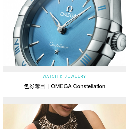
WATCH & JEWELRY
色彩奪目｜OMEGA Constellation