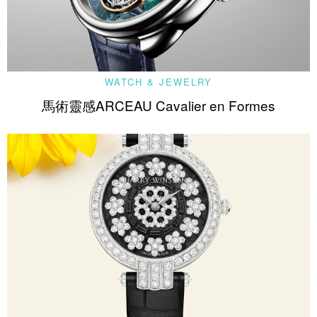
WATCH & JEWELRY
馬術靈感ARCEAU Cavalier en Formes