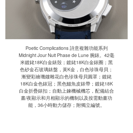
Poetic Complications 詩意複雜功能系列
Midnight Jour Nuit Phase de Lune 腕錶。42毫
米鍍銠18K白金錶殼；鍍銠18K白金錶圈；黑
色砂金石玻璃錶盤，黃K金，白色珍珠母貝；
漸變彩繪璣鏤雕花白色珍珠母貝圓罩；鍍銠
18K白金色錶冠；黑色鱷魚皮錶帶；鍍銠18K
白金折疊錶扣；自動上鍊機械機芯，配備結合
晝/夜顯示和月相顯示的機制以及按需動畫功
能，36小時動力儲存；附獨立編號。