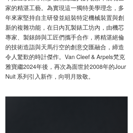
家的精湛工藝。為實現這一獨特美學理念，多
年來家堅持自主研發並組裝特定機械裝置與創
新的複雜功能，在日內瓦製錶工坊內，由機芯
專家、製錶師與工匠們攜手合作，將精湛絕倫
的技術造詣與天馬行空的創意交匯融合，締造
令人驚歎的時計傑作。Van Cleef & Arpels梵克
雅寶繼2024年後，再次為面世於2008年的Jour
Nuit 系列引入新作，向明月致敬。