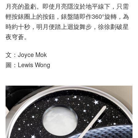
月亮的盈虧。即使月亮隱沒於地平線下，只需
輕按錶圈上的按鈕，錶盤隨即作360°旋轉，為
時約十秒，明月便踏上迴旋舞步，徐徐劃破星
夜穹蒼。
文：Joyce Mok
圖：Lewis Wong