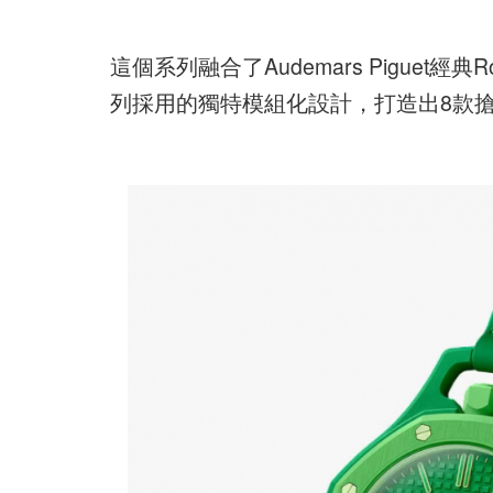
這個系列融合了Audemars Piguet經典R
列採用的獨特模組化設計，打造出8款