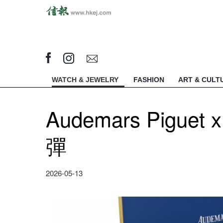
WATCH & JEWELRY
FASHION
ART & CULT
Audemars Piguet
彈
2026-05-13