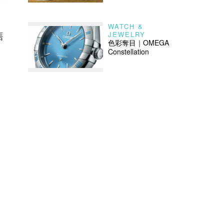
WATCH &
售
JEWELRY
色彩奪目｜OMEGA
Constellation