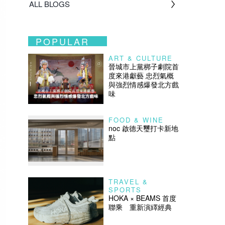
ALL BLOGS
POPULAR
ART & CULTURE
晉城市上黨梆子劇院首
度來港獻藝 忠烈氣概
與強烈情感爆發北方戲
味
FOOD & WINE
noc 啟德天璽打卡新地
點
TRAVEL &
SPORTS
HOKA × BEAMS 首度
聯乘 重新演繹經典