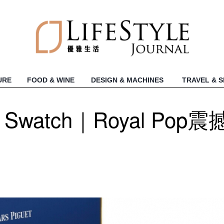
URE
FOOD & WINE
DESIGN & MACHINES
TRAVEL & 
 x Swatch｜Royal Pop震