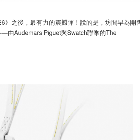
26》之後，最有力的震撼彈！說的是，坊間早為開
demars Piguet與Swatch聯乘的The