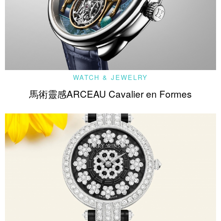
WATCH & JEWELRY
馬術靈感ARCEAU Cavalier en Formes