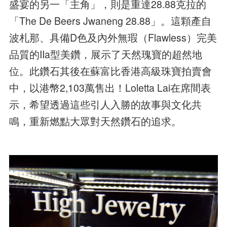
盛宴的另一「主角」，則是重達28.88克拉的
「The De Beers Jwaneng 28.88」。這顆產自
波札那、具備D色及內外無瑕（Flawless）完美
品質的IIa型美鑽，展示了天然瑰寶的超然地
位。此鑽石其後在蘇富比香港高級珠寶拍賣會
中，以港幣2,103萬售出！Loletta Lai在席間表
示，希望透過這些引人入勝的故事與文化共
鳴，重新燃點大眾對天然鑽石的追求。