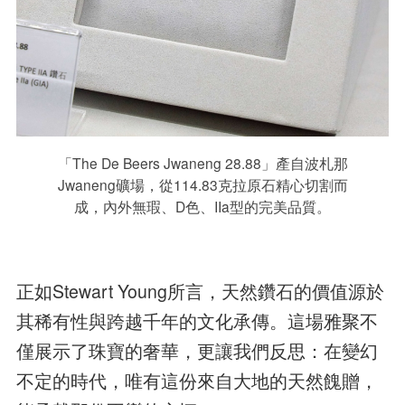
「The De Beers Jwaneng 28.88」產自波札那
Jwaneng礦場，從114.83克拉原石精心切割而
成，內外無瑕、D色、IIa型的完美品質。
正如Stewart Young所言，天然鑽石的價值源於
其稀有性與跨越千年的文化承傳。這場雅聚不
僅展示了珠寶的奢華，更讓我們反思：在變幻
不定的時代，唯有這份來自大地的天然餽贈，