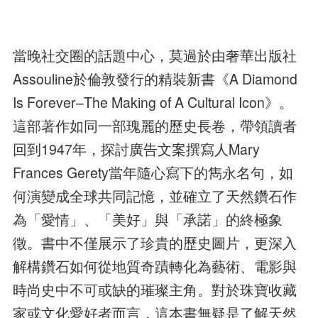
當晚社交圈的話題中心，莫過於由奢華出版社
Assouline於倫敦發行的精裝新書《A Diamond
Is Forever–The Making of A Cultural Icon》。
這部著作如同一部瑰麗的歷史長卷，帶領讀者
回到1947年，探討廣告文案撰寫人Mary
Frances Gerety當年隨心寫下的雋永名句，如
何演變成全球共同記憶，並確立了天然鑽石作
為「愛情」、「美好」與「承諾」的終極象
徵。書中不僅展示了珍貴的歷史圖片，更深入
解構鑽石如何從地質奇蹟轉化為藝術、電影與
時尚史中不可或缺的璀璨主角。對於珠寶收藏
家或文化愛好者而言，這本書無疑是了解天然