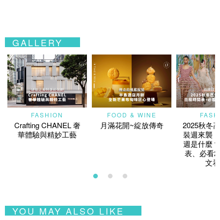
GALLERY
FASHION
FOOD & WINE
FASH
Crafting CHANEL 奢
月滿花開~綻放傳奇
2025秋冬
華體驗與精妙工藝
裝週來襲！
週是什麼？
表、必看2
文看
YOU MAY ALSO LIKE