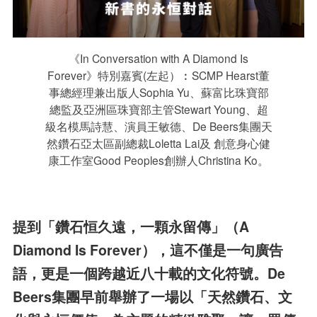
《In Conversation with A Diamond Is
Forever》特別嘉賓(左起）︰SCMP Hearst董
事總經理兼出版人Sophia Yu、蘇富比珠寶部
總監及亞洲區珠寶部主管Stewart Young、超
級名模馬詩慧、演員王敏德、De Beers集團天
然鑽石亞太區副總裁Loletta Lai及 創意身心健
康工作室Good Peoples創辦人Christina Ko。
提到「鑽石恒久遠，一顆永留傳」（A
Diamond Is Forever），這不僅是一句廣告
語，更是一個跨越近八十載的文化符號。De
Beers集團早前舉辦了一場以「天然鑽石、文