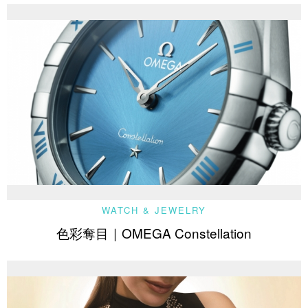
WATCH & JEWELRY
色彩奪目｜OMEGA Constellation