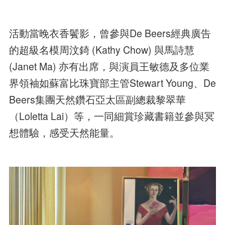
活動當晚衣香鬢影，曾參與De Beers經典廣告
的超級名模周汶錡 (Kathy Chow) 與馬詩慧
(Janet Ma) 亦有出席，與演員王敏德及多位業
界領袖如蘇富比珠寶部主管Stewart Young、De
Beers集團天然鑽石亞太區副總裁黎翠華
（Loletta Lai）等，一同細賞珍藏書籍並參與冥
想體驗，感受天然能量。