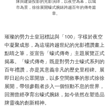
隊與建築投影的光影演繹，以夜空為幕，以城
市為景，徐徐展開蠔式腕錶跨越百年的傳奇篇
章。
璀璨的勞力士皇冠標誌與「100」字樣於夜空
中凝聚成形，為這場跨越世紀的光影禮讚畫上
點睛之筆，並宣告「蠔式傳奇」主題展覽正式
揭幕。「蠔式傳奇」既是對勞力士蠔式系列的
百年禮讚，亦是其意義非凡的歷史里程碑。展
即日起向公眾開放，以多空間敘事的形式徐徐
展開，帶領參觀者步入一個恒動不息的世界，
回溯曾經孕育出蠔式腕錶，如今依然在塑造品
牌靈魂的創新精神。