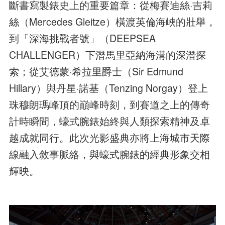
斷書寫製錶史上的重要篇章：從梅賽迪絲·吉莉
絲（Mercedes Gleitze）橫渡英倫海峽的壯舉，
到「深海挑戰者號」（DEEPSEA
CHALLENGER）下潛馬里亞納海溝的深潛探
索；從艾德蒙·希拉里爵士（Sir Edmund
Hillary）與丹星·諾基（Tenzing Norgay）登上
珠穆朗瑪峰頂的巔峰時刻，到賽道之上的傳奇
計時瞬間，蠔式腕錶始終與人類探索精神及卓
越成就同行。此次光影盛典亦將上海城市天際
線融入敘事脈絡，與蠔式腕錶的經典形象交相
輝映。