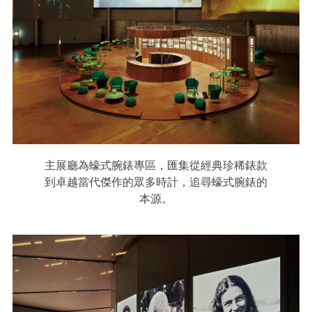
主展廳為蠔式腕錶專區，匯集從經典珍稀錶款
到卓越當代傑作的眾多時計，追尋蠔式腕錶的
本源。