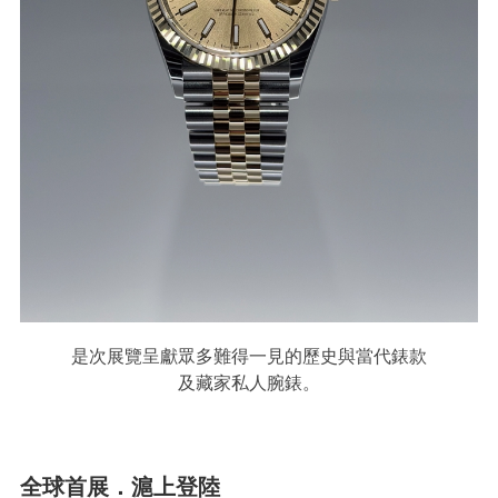
是次展覽呈獻眾多難得一見的歷史與當代錶款
及藏家私人腕錶。
全球首展．滬上登陸