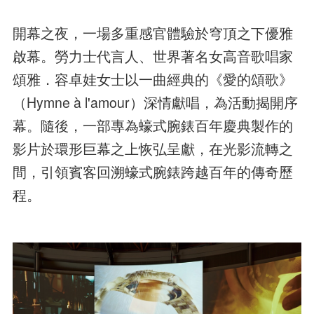
開幕之夜，一場多重感官體驗於穹頂之下優雅
啟幕。勞力士代言人、世界著名女高音歌唱家
頌雅．容卓娃女士以一曲經典的《愛的頌歌》
（Hymne à l'amour）深情獻唱，為活動揭開序
幕。隨後，一部專為蠔式腕錶百年慶典製作的
影片於環形巨幕之上恢弘呈獻，在光影流轉之
間，引領賓客回溯蠔式腕錶跨越百年的傳奇歷
程。