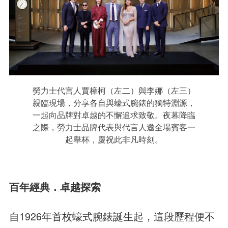
勞力士代言人賈樟柯（左二）與李娜（左三）
親臨現場，分享各自與蠔式腕錶的獨特淵源，
一起向品牌對卓越的不懈追求致敬。夜幕降臨
之際，勞力士品牌代表與代言人邀全場賓客一
起舉杯，慶祝此非凡時刻。
百年經典．卓越探索
自1926年首枚蠔式腕錶誕生起，這段歷程便不