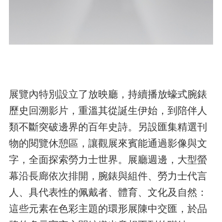
展覽內特別設立了放映廳，持續播放蠔式腕錶
歷史回溯影片，重溫其從誕生伊始，到陪伴人
類不斷突破邊界的百年史詩。另設匯集精選刊
物的閱覽休憩區，讓觀展來賓能通過影像與文
字，全面探索勞力士世界。展廳週邊，大型螢
幕沿長廊依次排開，腕錶與組件、勞力士代言
人、具代表性的佩戴者、體育、文化及自然：
這些元素在色彩主題的環形展陳中交匯，於品