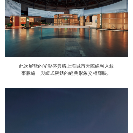
此次展覽的光影盛典將上海城市天際線融入敘
事脈絡，與蠔式腕錶的經典形象交相輝映。