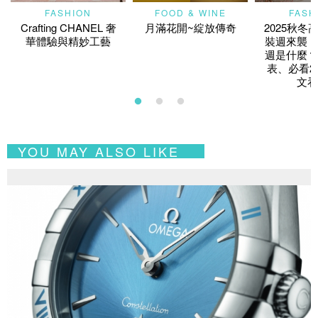
FASHION
FOOD & WINE
FASH
Crafting CHANEL 奢
月滿花開~綻放傳奇
2025秋冬
華體驗與精妙工藝
裝週來襲！
週是什麼？
表、必看2
文看
YOU MAY ALSO LIKE