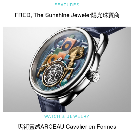
FEATURES
FRED, The Sunshine Jeweler陽光珠寶商
WATCH & JEWELRY
馬術靈感ARCEAU Cavalier en Formes