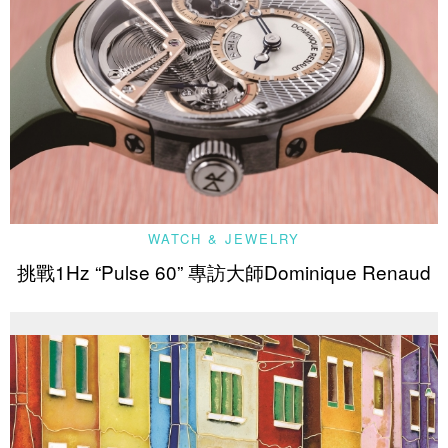
WATCH & JEWELRY
挑戰1Hz “Pulse 60” 專訪大師Dominique Renaud