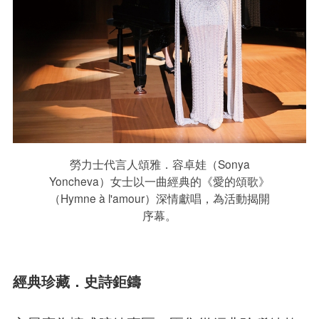
勞力士代言人頌雅．容卓娃（Sonya
Yoncheva）女士以一曲經典的《愛的頌歌》
（Hymne à l'amour）深情獻唱，為活動揭開
序幕。
經典珍藏．史詩鉅鑄