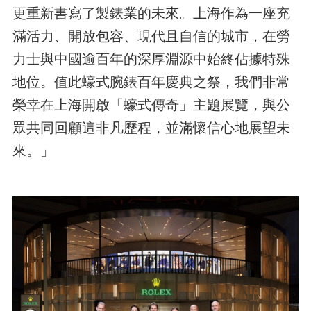
更重新書寫了製錶業的未來。上海作為一座充
滿活力、開放包容、現代且自信的城市，在勞
力士與中國逾百年的深厚淵源中始終佔據特殊
地位。值此蠔式腕錶百年慶典之祭，我們非常
榮幸在上海開啟「蠔式傳奇」主題展覽，與公
眾共同回顧這非凡歷程，並滿懷信心地展望未
來。」