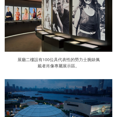
展廳二樓設有100位具代表性的勞力士腕錶佩
戴者肖像專屬展示區。