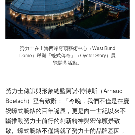
勞力士在上海西岸穹頂藝術中心（West Bund
Dome）舉辦「蠔式傳奇」（Oyster Story）展
覽開幕活動。
勞力士傳訊與形象總監阿諾·博特斯（Arnaud
Boetsch）登台致辭：「今晚，我們不僅是在慶
祝蠔式腕錶的百年誕辰，更是向一世紀以來不
斷推動勞力士前行的創新精神與宏偉願景致
敬。蠔式腕錶不僅鑄就了勞力士的品牌基因，