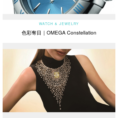
WATCH & JEWELRY
色彩奪目｜OMEGA Constellation