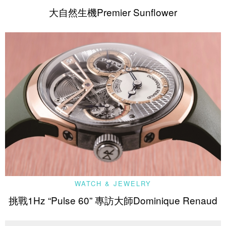
大自然生機Premier Sunflower
WATCH & JEWELRY
挑戰1Hz “Pulse 60” 專訪大師Dominique Renaud