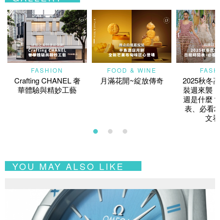
FASHION
FOOD & WINE
FASH
Crafting CHANEL 奢
月滿花開~綻放傳奇
2025秋冬
華體驗與精妙工藝
裝週來襲！
週是什麼？
表、必看2
文看
YOU MAY ALSO LIKE