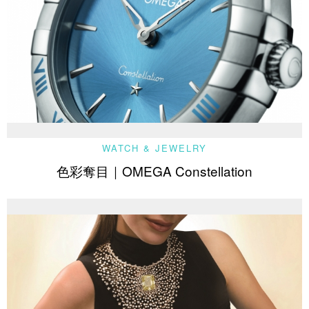
WATCH & JEWELRY
色彩奪目｜OMEGA Constellation