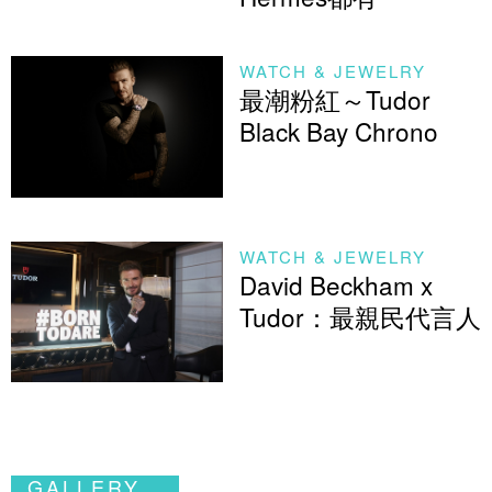
WATCH & JEWELRY
最潮粉紅～Tudor
Black Bay Chrono
WATCH & JEWELRY
David Beckham x
Tudor：最親民代言人
GALLERY