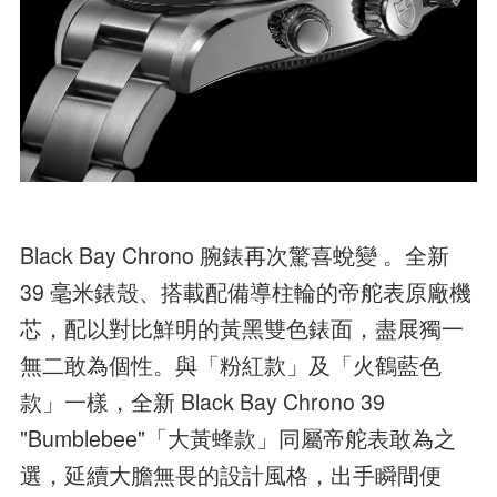
Black Bay Chrono 腕錶再次驚喜蛻變 。全新
39 毫米錶殼、搭載配備導柱輪的帝舵表原廠機
芯，配以對比鮮明的黃黑雙色錶面，盡展獨一
無二敢為個性。與「粉紅款」及「火鶴藍色
款」一樣，全新 Black Bay Chrono 39
"Bumblebee"「大黃蜂款」同屬帝舵表敢為之
選，延續大膽無畏的設計風格，出手瞬間便