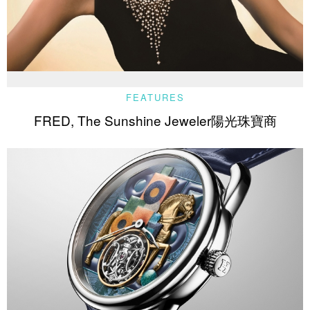
FEATURES
FRED, The Sunshine Jeweler陽光珠寶商