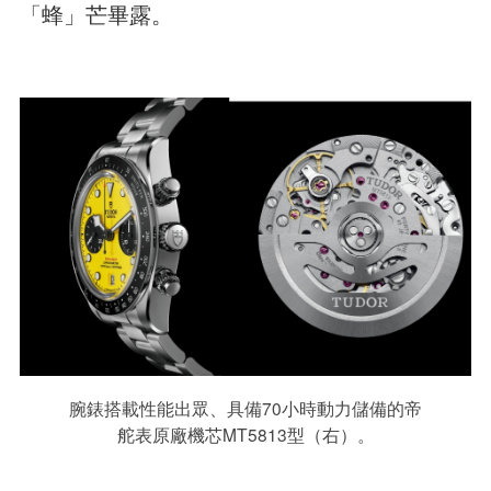
「蜂」芒畢露。
腕錶搭載性能出眾、具備70小時動力儲備的帝
舵表原廠機芯MT5813型（右）。