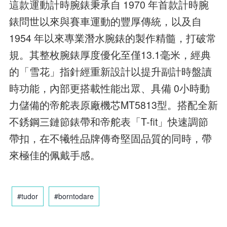
這款運動計時腕錶秉承自 1970 年首款計時腕
錶問世以來與賽車運動的豐厚傳統，以及自
1954 年以來專業潛水腕錶的製作精髓，打破常
規。其整枚腕錶厚度優化至僅13.1毫米，經典
的「雪花」指針經重新設計以提升副計時盤讀
時功能，內部更搭載性能出眾、具備 0小時動
力儲備的帝舵表原廠機芯MT5813型。搭配全新
不銹鋼三鏈節錶帶和帝舵表「T-fit」快速調節
帶扣，在不犧牲品牌傳奇堅固品質的同時，帶
來極佳的佩戴手感。
#tudor
#borntodare