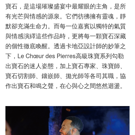
寶石，是這場璀璨盛宴中最耀眼的主角，是所
有光芒與情感的源泉。它們彷彿擁有靈魂，靜
默卻充滿生命力。而每一位嘉賓以獨特的氣質
與情感演繹這些作品時，更將每一顆寶石深藏
的個性徹底喚醒。透過卡地亞設計師的妙筆之
下，Le Chœur des Pierres高級珠寶系列勾勒
出寶石的迷人姿態，加上寶石專家、珠寶師、
寶石切割師、鑲嵌師、拋光師等各司其職，協
作出寶石和鳴之聲，在心與心之間悠然迴盪。