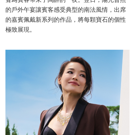
的戶外午宴讓賓客感受典型的南法風情，出席
的嘉賓佩戴新系列的作品，將每顆寶石的個性
極致展現。