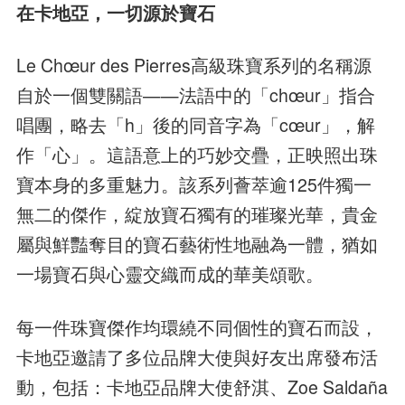
在卡地亞，一切源於寶石
Le Chœur des Pierres高級珠寶系列的名稱源
自於一個雙關語——法語中的「chœur」指合
唱團，略去「h」後的同音字為「cœur」，解
作「心」。這語意上的巧妙交疊，正映照出珠
寶本身的多重魅力。該系列薈萃逾125件獨一
無二的傑作，綻放寶石獨有的璀璨光華，貴金
屬與鮮豔奪目的寶石藝術性地融為一體，猶如
一場寶石與心靈交織而成的華美頌歌。
每一件珠寶傑作均環繞不同個性的寶石而設，
卡地亞邀請了多位品牌大使與好友出席發布活
動，包括：卡地亞品牌大使舒淇、Zoe Saldaña