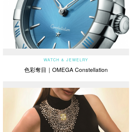
WATCH & JEWELRY
色彩奪目｜OMEGA Constellation