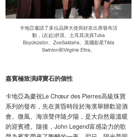
卡地亞邀請了多位品牌大使與好友出席發布活
動，(左起)舒淇、土耳其演員Tuba
Büyüküstün、ZoeSaldaña、英國影星Tilda
Swinton和Virginie Efira。
嘉賓極致演繹寶石的個性
卡地亞為慶祝Le Chœur des Pierres高級珠寶
系列的發布，先在黃昏時段於海濱舉辦歡迎酒
會。微風、海浪聲伴隨夕陽，是大自然最溫暖
的迎賓禮。隨後，John Legend富感染力的歌
聲為賓客帶來了陶醉的一夜。翌日，陽光普照