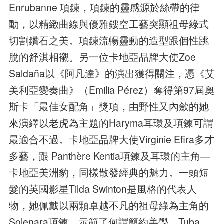
Enrubanne 項鍊，項鍊的靈感源於絲帶的律
動，以精緻曲線與優雅鏤空工藝突顯祖母綠式
切割鑽石之美。項鍊流暢靈動的造型跟個性跳
脫的舒淇相襯。另一位卡地亞品牌大使Zoe
Saldaña以《阿凡達》的演出獲得關注，憑《艾
美利亞變奏曲》（Emilia Pérez）奪得第97屆奧
斯卡「最佳女配角」獎項，由野性又內歛的她
來演繹以老虎為主題的Haryma耳環及項鍊可謂
最適合不過。卡地亞品牌大使Virginie Efira多才
多藝，跟 Panthère Kentia項鍊及耳環的主角—
卡地亞美洲豹，同樣散發經典的魅力。一頭短
髮的英國影星Tilda Swinton是風格的代表人
物，她佩戴以兩顆卓越不凡的祖母綠為主角的
Solenara項鍊，示範了何謂簡約美學。Tuba