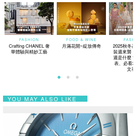
FASHION
FOOD & WINE
FASH
Crafting CHANEL 奢
月滿花開~綻放傳奇
2025秋冬
華體驗與精妙工藝
裝週來襲！
週是什麼？
表、必看2
文看
YOU MAY ALSO LIKE