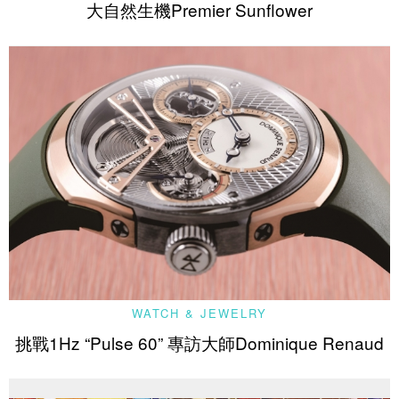
大自然生機Premier Sunflower
WATCH & JEWELRY
挑戰1Hz “Pulse 60” 專訪大師Dominique Renaud