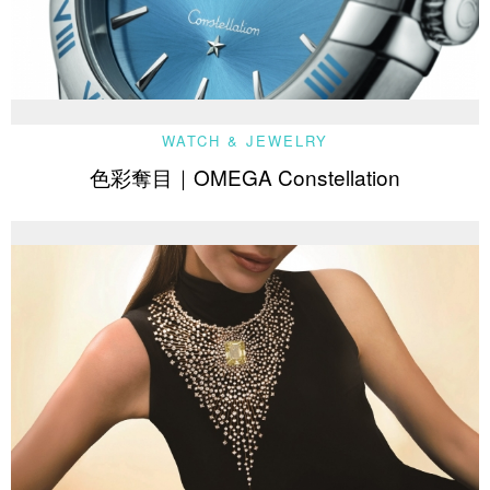
WATCH & JEWELRY
色彩奪目｜OMEGA Constellation