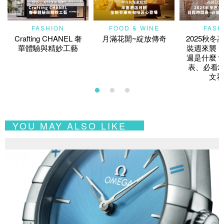
FASHION
FOOD & WINE
FASH
Crafting CHANEL 奢
月滿花開~綻放傳奇
2025秋冬
華體驗與精妙工藝
裝週來襲！
週是什麼？
表、必看2
文看
YOU MAY ALSO LIKE