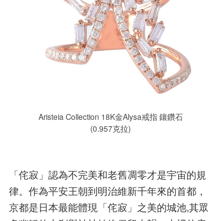
Aristeia Collection 18K金Alysa戒指 鑲鑽石
(0.957克拉)
「侘寂」認為不完美和老舊凋零才是宇宙的規
律。作為平安王朝到明治維新千年來的首都，
京都是日本最能體現「侘寂」之美的城池,其眾