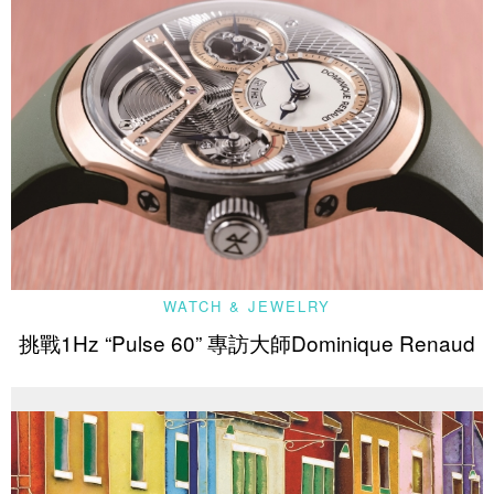
WATCH & JEWELRY
挑戰1Hz “Pulse 60” 專訪大師Dominique Renaud