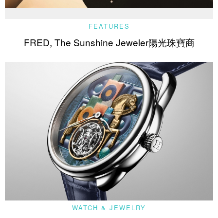
FEATURES
FRED, The Sunshine Jeweler陽光珠寶商
WATCH & JEWELRY