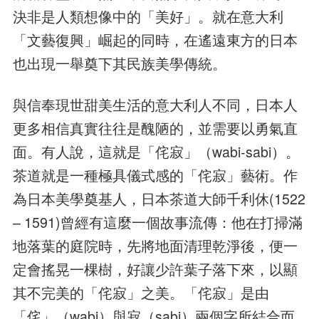
決非是人類想像中的「美好」。就在意大利
「文藝復興」崛起的同時，在遙遠東方的日本
也出現一舉奠下其民族美學傳統。
與信奉現世甜美生活的意大利人不同，日本人
更多相信真實往往是醜陋的，並需要以勇氣直
面。有人說，這就是「侘寂」（wabi-sabi）。
茶道就是一種極具儀式感的「侘寂」藝術。作
為日本美學奠基人，日本茶道大師千利休(1522
– 1591)曾經有這麼一個故事流傳：他在打掃滿
地落葉的庭院時，先將地面清理乾淨後，便一
定會搖晃一棵樹，好讓少許葉子落下來，以顯
其不完美的「侘寂」之美。「侘寂」是由
「侘」（wabi）與寂（sabi）兩個字所結合而