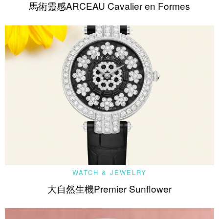
馬術靈感ARCEAU Cavalier en Formes
WATCH & JEWELRY
大自然生機Premier Sunflower