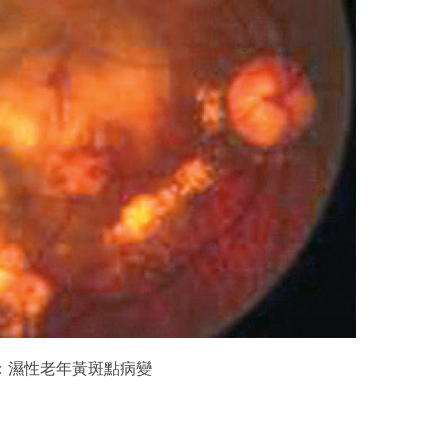
：濕性老年黃斑點病變