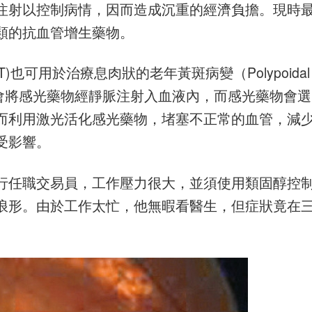
注射以控制病情，因而造成沉重的經濟負擔。現時
類的抗血管增生藥物。
y, PDT)也可用於治療息肉狀的老年黃斑病變（Polypoidal
 PCV）。醫生會將感光藥物經靜脈注射入血液內，而感光藥物會選
而利用激光活化感光藥物，堵塞不正常的血管，減
受影響。
行任職交易員，工作壓力很大，並須使用類固醇控
浪形。由於工作太忙，他無暇看醫生，但症狀竟在