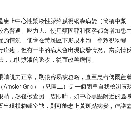
是患上中心性漿液性脈絡膜視網膜病變（簡稱中漿
較為普遍。壓力大、使用類固醇和懷孕都會增加患
漏的情況，便會在黃斑區下形成水泡，導致視物變
行痊癒，但有一半的病人會出現復發情況。當病情
法，加快漿液的吸收，從而改善病情。
眼睛視力正常，則很容易被忽略，直至患者偶爾蓋
msler Grid）（見圖二）是一個簡單自我檢測黃
眼睛，然後檢查另一隻眼睛，如中心黑點附近的區
置出現模糊或空缺，則可能患上黃斑點病變，建議