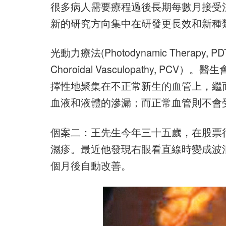
很多病人需要療程過後長期每數月接受
新的研究方向集中在研發更長效和新種
光動力療法(Photodynamic Therap
Choroidal Vasculopathy,
擇性地聚集在不正常新生的血管上，繼
血液和液體的滲漏；而正常血管則不會
個案二：王先生今年三十五歲，在股票
濕疹。最近他發現右眼看直線時變成波
個月後自動改善。