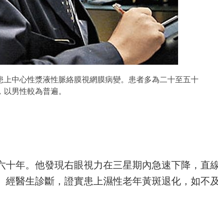
患上中心性漿液性脈絡膜視網膜病變。患者多為二十至五十
，以男性較為普遍。
六十年。他發現右眼視力在三星期內急速下降，直
。經醫生診斷，證實患上濕性老年黃斑退化，如不