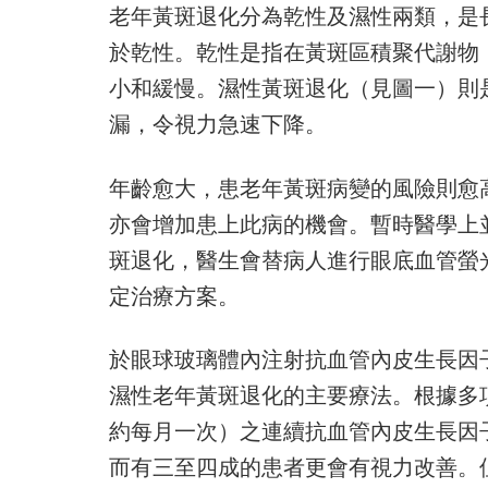
老年黃斑退化分為乾性及濕性兩類，是
於乾性。乾性是指在黃斑區積聚代謝物
小和緩慢。濕性黃斑退化（見圖一）則
漏，令視力急速下降。
年齡愈大，患老年黃斑病變的風險則愈
亦會增加患上此病的機會。暫時醫學上
斑退化，醫生會替病人進行眼底血管螢
定治療方案。
於眼球玻璃體內注射抗血管內皮生長因子針劑（Anti
濕性老年黃斑退化的主要療法。根據多
約每月一次）之連續抗血管內皮生長因
而有三至四成的患者更會有視力改善。