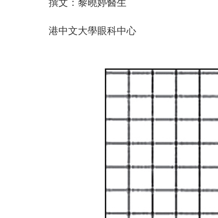
撰文：黎曉婷醫生
港中文大學眼科中心