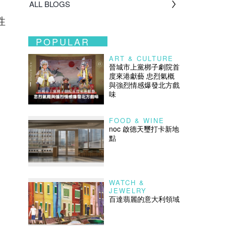
ALL BLOGS
性
POPULAR
ART & CULTURE
晉城市上黨梆子劇院首
度來港獻藝 忠烈氣概
與強烈情感爆發北方戲
味
FOOD & WINE
noc 啟德天璽打卡新地
點
WATCH &
JEWELRY
百達翡麗的意大利領域