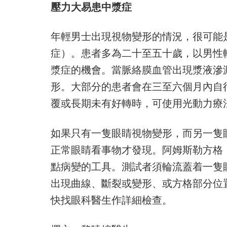
壓力大易患中漿症
年輕男士出現視物變形的情況，很可能
症）。患者多為二十至五十歲，以男性
漿症的機會。當脈絡膜血管出現漿液滲
形。大部分的患者會在三至六個月內自
覆或長期未有好轉時，可使用光動力療
如果只有一隻眼睛視物變形，而另一隻
正常眼睛看事物才發現。阿姆斯勒方格（A
點病變的工具。測試者須輪流蓋着一隻
出現曲線、斷裂或變形、或方格部分位
快找眼科醫生作詳細檢查。