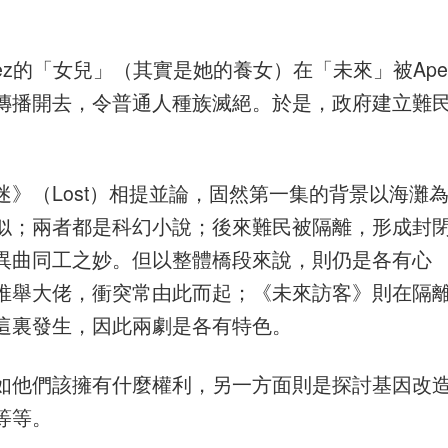
tinez的「女兒」（其實是她的養女）在「未來」被Ape
傳播開去，令普通人種族滅絕。於是，政府建立難
》（Lost）相提並論，固然第一集的背景以海灘
似；兩者都是科幻小說；後來難民被隔離，形成封
異曲同工之妙。但以整體橋段來說，則仍是各有心
推舉大佬，衝突常由此而起；《未來訪客》則在隔
這裏發生，因此兩劇是各有特色。
如他們該擁有什麼權利，另一方面則是探討基因改
等等。