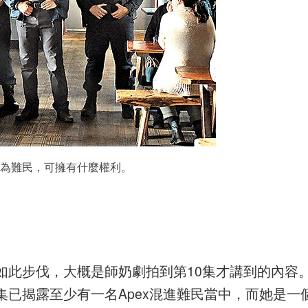
為難民，可擁有什麼權利。
如此步伐，大概是師奶劇拍到第10集才講到的內容
已揭露至少有一名Apex混進難民當中，而她是一