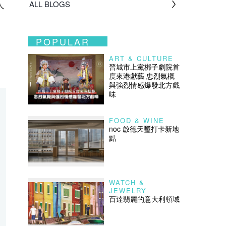
人
ALL BLOGS
POPULAR
ART & CULTURE
晉城市上黨梆子劇院首
度來港獻藝 忠烈氣概
與強烈情感爆發北方戲
味
FOOD & WINE
noc 啟德天璽打卡新地
點
WATCH &
JEWELRY
百達翡麗的意大利領域