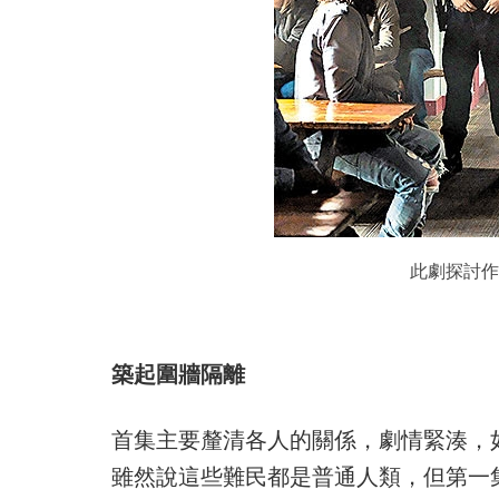
此劇探討作
築起圍牆隔離
首集主要釐清各人的關係，劇情緊湊，
雖然說這些難民都是普通人類，但第一集