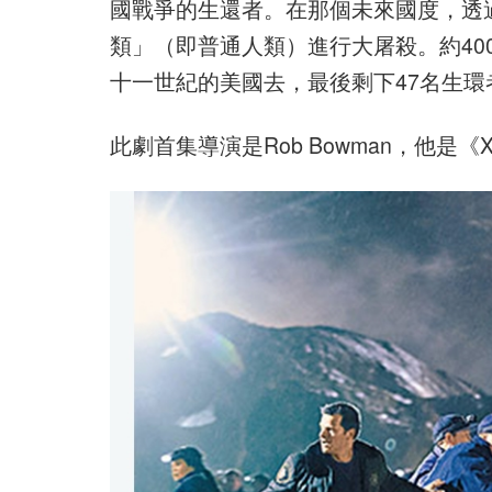
國戰爭的生還者。在那個未來國度，透過
類」（即普通人類）進行大屠殺。約40
十一世紀的美國去，最後剩下47名生環
此劇首集導演是Rob Bowman，他是