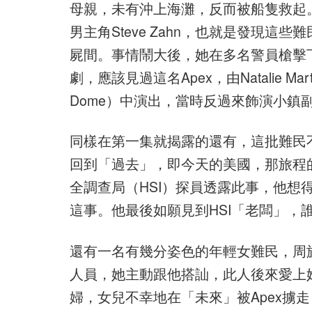
母親，未有沖上海灘，反而被船隻救起
男主角Steve Zahn，也就是發現
屍間。事情鬧大後，她在多名警員槍擊
劇，應該見過這名Apex，由Natalie Ma
Dome）中演出，當時反過來飾演小鎮
同樣在第一集就揭露的還有，這批難民
回到「過去」，即今天的美國，那旅程
全調查局（HSI）探員透露此事，他想
這事。他最後如願見到HSI「老闆」，
還有一名有幾分姿色的年輕女難民，周
人員，她主動跟他搭訕，此人後來愛上
婦，女兒不幸地在「未來」被Apex擄