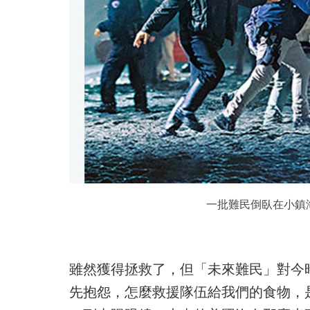
一批難民倒臥在小鎮
雖然獲得拯救了，但「未來難民」對今
先抱怨，怎麼救援隊伍給我們的食物，