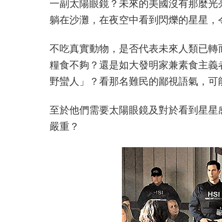
一副太陽眼鏡？未來的美國沒有那麼光
躺在沙灘，在夜空中看到閃爍的星星，
不吃真實動物，是否代表未來人類已轉
糧食不夠？還是如大發明家兼素食主義
野蠻人」？看那名難民的鄙視語氣，可
至於他們需要太陽眼鏡及對於看到星星
嚴重？