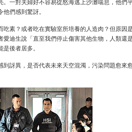
亮。一對夫婦好不容易從怒海逃上沙灘喘息，他們
令他們感到驚訝。
而吃素？或者吃在實驗室所培養的人造肉？但原因
者愛迪生說「直至我們停止傷害其他生物，人類還
能是後者居多。
感到訝異，是否代表未來天空混濁，污染問題愈來