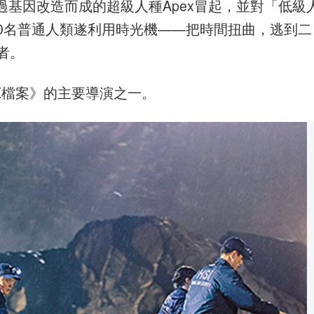
基因改造而成的超級人種Apex冒起，並對「低級
0名普通人類遂利用時光機——把時間扭曲，逃到二
者。
《X檔案》的主要導演之一。