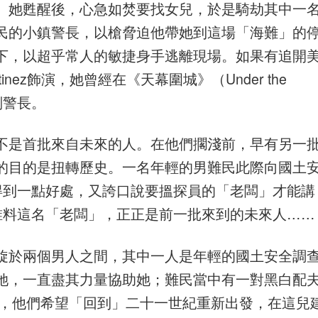
。她甦醒後，心急如焚要找女兒，於是騎劫其中一
這些難民的小鎮警長，以槍脅迫他帶她到這場「海難」的
下，以超乎常人的敏捷身手逃離現場。如果有追開
rtinez飾演，她曾經在《天幕圍城》（Under the
副警長。
不是首批來自未來的人。在他們擱淺前，早有另一
的目的是扭轉歷史。一名年輕的男難民此際向國土
得到一點好處，又誇口說要搵探員的「老闆」才能講
誰料這名「老闆」，正正是前一批來到的未來人……
旋於兩個男人之間，其中一人是年輕的國土安全調
她，一直盡其力量協助她；難民當中有一對黑白配
走，他們希望「回到」二十一世紀重新出發，在這兒