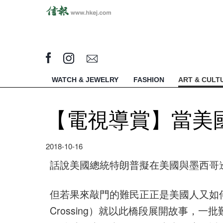
WATCH & JEWELRY
FASHION
ART & CULT
【電視導賞】當美
2018-10-16
話說美國總統特朗普擬在美國與墨西哥
但若果來敲門的難民正正是美國人又如何
Crossing）就以此橋段展開故事，