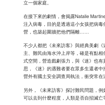
立一個家庭。
在接下來的劇情，會揭露Natalie Mar
注入病毒，目的是透過這小女孩把病毒
營，也築起圍牆把他們隔離……
不少人都把《未來訪客》與經典美劇《迷
主、難民由海水沖上岸等，確是有點相
式空間，營造戲劇張力，與《迷》也有
思，《迷》的遇難者要在眾多生還者中
營外有國土安全調查局執法，衝突常在
另外，《未來訪客》探討難民問題，例
可以去到什麼程度，人類是否自招滅亡