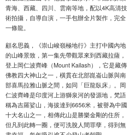
青海、西藏、四川、雲南等地，配以4K高清技
術拍攝，自導自演，一手包辦全片製作，完全
一條龍。
顧名思義，《崇山峻嶺極地行》主打中國內地
的山峰景致，第一集先帶觀眾來到西藏拉薩，
登上岡仁波齊峰（Mount Kailash），它是藏傳
佛教四大神山之一，橫貫在北部崑崙山脈與南
部喜馬拉雅山脈之間，如同「巨龍臥床」。岡
仁波齊峰是印度河上游獅泉河的發源地，梵語
稱為吉羅娑山，海拔達到6656米，被譽為中國
十大名山之一，相傳此山是勝樂金剛的住所，
但凡到此轉一圈，便可洗脫人間罪孽，得到無
盡幸福，每年吸引逾不少登山者朝聖。