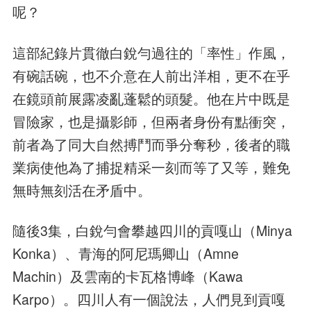
呢？
這部紀錄片貫徹白銳勻過往的「率性」作風，
有碗話碗，也不介意在人前出洋相，更不在乎
在鏡頭前展露凌亂蓬鬆的頭髮。他在片中既是
冒險家，也是攝影師，但兩者身份有點衝突，
前者為了同大自然搏鬥而爭分奪秒，後者的職
業病使他為了捕捉精采一刻而等了又等，難免
無時無刻活在矛盾中。
隨後3集，白銳勻會攀越四川的貢嘎山（Minya
Konka）、青海的阿尼瑪卿山（Amne
Machin）及雲南的卡瓦格博峰（Kawa
Karpo）。四川人有一個說法，人們見到貢嘎