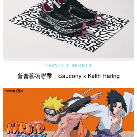
TRAVEL & SPORTS
普普藝術聯乘｜Saucony x Keith Haring