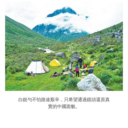
白銳勻不怕路途艱辛，只希望通過鏡頭還原真
實的中國面貌。