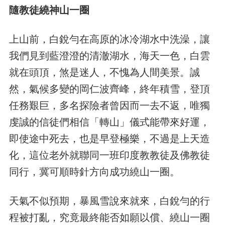
隨教徒繞神山一圈
上山前，白銳勻在高原的冰冷湖水中洗澡，讓
我們見到藍澄澄的清澈湖水，海天一色，白雲
就在頭頂，煞是迷人，不愧為人間美景。誠
然，氣候多變的岡仁波齊峰，終年積雪，登頂
任務艱巨，多名探險者曾因而一去不返，唯獨
虔誠的信徒們相信「轉山」儀式能帶來好運，
即使途中死去，也是早登極樂，不過是上天造
化，這位老外就聯同一班印度教教徒及佛教徒
同行，冀可順時針方向成功繞山一圈。
天氣不似預期，暴風雪說來就來，白銳勻的行
程被打亂，究竟最終能否如願以償、繞山一圈