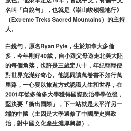
景色。他來華定居16年，會說中文，有個中文
名叫「白銳勻」，也就是《崇山峻嶺極地行》
（Extreme Treks Sacred Mountains）的主持
人。
白銳勻，原名Ryan Pyle，生於加拿大多倫
多，今年剛好40歲，自小跟父母遊走北美大陸
的每個角落，也許是三歲定八十，年紀輕輕便
對世界充滿好奇心。他認同讀萬卷書不如行萬
里路，一心要以旅遊方式認識人生和世界，在
2001年從多倫多大學獲得國際政治學學位後，
堅決要「衝出國際」，下一站就是太平洋另一
端的中國（主因是大學選修了中國歷史與政
治，對中國文化產生濃厚興趣）。