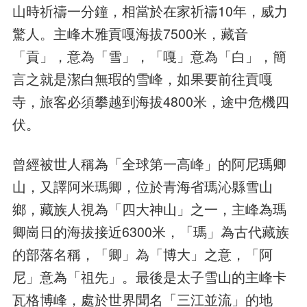
山時祈禱一分鐘，相當於在家祈禱10年，威力
驚人。主峰木雅貢嘎海拔7500米，藏音
「貢」，意為「雪」，「嘎」意為「白」，簡
言之就是潔白無瑕的雪峰，如果要前往貢嘎
寺，旅客必須攀越到海拔4800米，途中危機四
伏。
曾經被世人稱為「全球第一高峰」的阿尼瑪卿
山，又譯阿米瑪卿，位於青海省瑪沁縣雪山
鄉，藏族人視為「四大神山」之一，主峰為瑪
卿崗日的海拔接近6300米，「瑪」為古代藏族
的部落名稱，「卿」為「博大」之意，「阿
尼」意為「祖先」。最後是太子雪山的主峰卡
瓦格博峰，處於世界聞名「三江並流」的地