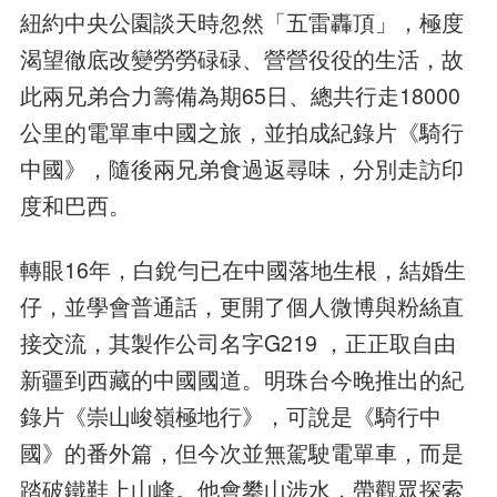
紐約中央公園談天時忽然「五雷轟頂」，極度
渴望徹底改變勞勞碌碌、營營役役的生活，故
此兩兄弟合力籌備為期65日、總共行走18000
公里的電單車中國之旅，並拍成紀錄片《騎行
中國》，隨後兩兄弟食過返尋味，分別走訪印
度和巴西。
轉眼16年，白銳勻已在中國落地生根，結婚生
仔，並學會普通話，更開了個人微博與粉絲直
接交流，其製作公司名字G219 ，正正取自由
新疆到西藏的中國國道。明珠台今晚推出的紀
錄片《崇山峻嶺極地行》，可說是《騎行中
國》的番外篇，但今次並無駕駛電單車，而是
踏破鐵鞋上山峰。他會攀山涉水，帶觀眾探索