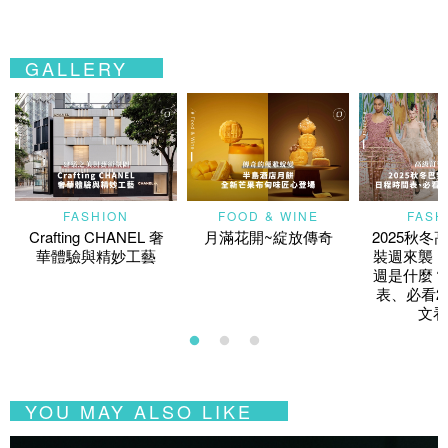
GALLERY
FASHION
FOOD & WINE
FASH
Crafting CHANEL 奢
月滿花開~綻放傳奇
2025秋冬
華體驗與精妙工藝
裝週來襲！
週是什麼？
表、必看2
文看
YOU MAY ALSO LIKE