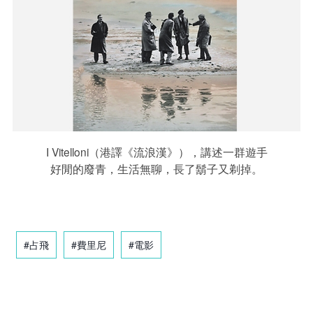
I Vitelloni（港譯《流浪漢》），講述一群遊手
好閒的廢青，生活無聊，長了鬍子又剃掉。
#占飛
#費里尼
#電影