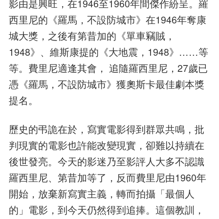
影由是興旺，在1946至1960年間傑作紛呈。羅
西里尼的《羅馬，不設防城市》在1946年奪康
城大獎，之後有第昔加的《單車竊賊，
1948》、維斯康提的《大地震，1948》……等
等。費里尼適逢其會， 追隨羅西里尼，27歲已
憑《羅馬，不設防城市》獲奧斯卡最佳劇本獎
提名。
歷史的弔詭在於，寫實電影得到群眾共鳴，批
判現實的電影也許能改變現實，卻難以持續在
後世發亮。今天的影迷乃至影評人大多不認識
羅西里尼、第昔加等了，反而費里尼由1960年
開始，放棄新寫實主義，轉而拍攝「最個人
的」電影，到今天仍然得到追捧。這個教訓，