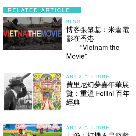
RELATED ARTICLE
BLOG
博客張肇基：米倉電
影在香港
——“Vietnam the
Movie”
ART & CULTURE
費里尼幻夢嘉年華展
覽：重溫 Fellini 百年
經典
ART & CULTURE
占飛：打機不是遊戲