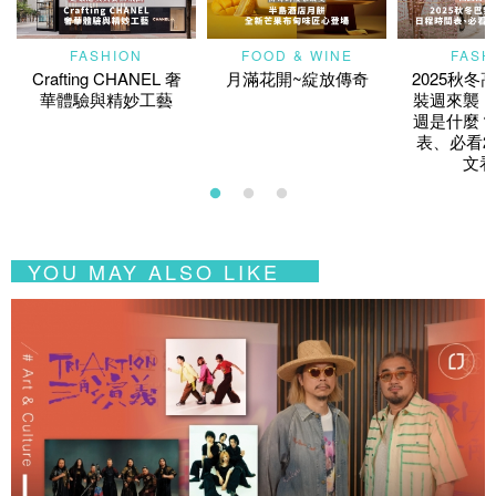
FASHION
FOOD & WINE
FASH
Crafting CHANEL 奢
月滿花開~綻放傳奇
2025秋冬
華體驗與精妙工藝
裝週來襲！
週是什麼？
表、必看2
文看
YOU MAY ALSO LIKE