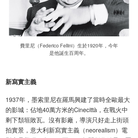
費里尼（Federico Fellini）生於1920年，今年
是他誕生百周年。
新寫實主義
1937年，墨索里尼在羅馬興建了當時全歐最大
的影城：佔地40萬方米的Cinecittà，在戰火中
剩下頹垣敗瓦。沒有影廠，導演只好走上街頭
拍實景，意大利新寫實主義（neorealism）電