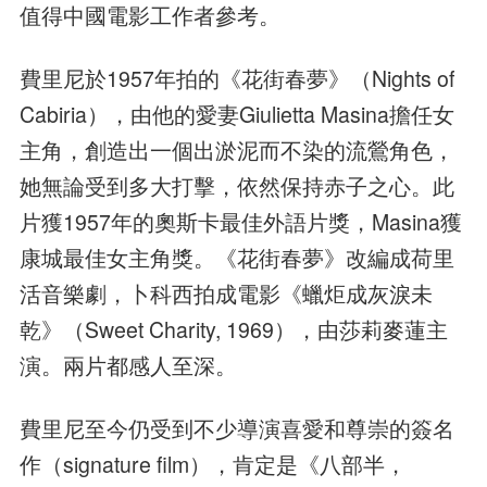
值得中國電影工作者參考。
費里尼於1957年拍的《花街春夢》（Nights of
Cabiria），由他的愛妻Giulietta Masina擔任女
主角，創造出一個出淤泥而不染的流鶯角色，
她無論受到多大打擊，依然保持赤子之心。此
片獲1957年的奧斯卡最佳外語片獎，Masina獲
康城最佳女主角獎。《花街春夢》改編成荷里
活音樂劇，卜科西拍成電影《蠟炬成灰淚未
乾》（Sweet Charity, 1969），由莎莉麥蓮主
演。兩片都感人至深。
費里尼至今仍受到不少導演喜愛和尊崇的簽名
作（signature film），肯定是《八部半，