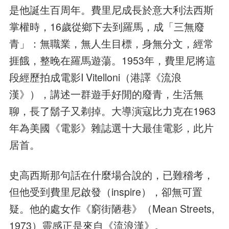
是他誕生百周年。費里尼成長於意大利法西斯
掌權時，16歲從鄉下去到羅馬，成「三無廢
青」：無職業，無人生目標，身無分文，經常
捱餓，整晚在羅馬遊蕩。1953年，費里尼將這
段經歷拍成電影I Vitelloni（港譯《流浪
漢》），講述一群遊手好閒的廢青，生活無
聊，長了鬍子又剃掉。大導演寇比力克在1963
年為美國《電影》雜誌選十大最佳電影，此片
居首。
史高西斯那句話在什麼場合說的，已難稽考，
但他受到費里尼啟發（inspire），卻無可置
疑。他的處女作《窮街陋巷》（Mean Streets,
1973）靈感正是來自《流浪漢》。