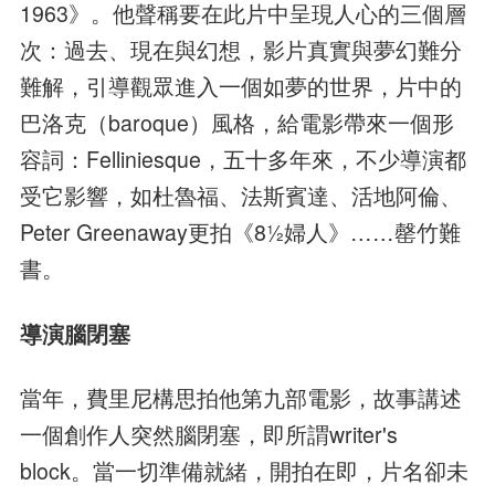
1963》。他聲稱要在此片中呈現人心的三個層
次：過去、現在與幻想，影片真實與夢幻難分
難解，引導觀眾進入一個如夢的世界，片中的
巴洛克（baroque）風格，給電影帶來一個形
容詞：Felliniesque，五十多年來，不少導演都
受它影響，如杜魯福、法斯賓達、活地阿倫、
Peter Greenaway更拍《8½婦人》……罄竹難
書。
導演腦閉塞
當年，費里尼構思拍他第九部電影，故事講述
一個創作人突然腦閉塞，即所謂writer's
block。當一切準備就緒，開拍在即，片名卻未