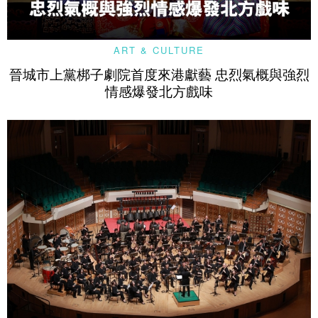
ART & CULTURE
晉城市上黨梆子劇院首度來港獻藝 忠烈氣概與強烈
情感爆發北方戲味