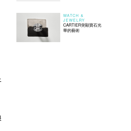
WATCH &
JEWELRY
CARTIER突顯寶石光
華的藝術
上
：
民
很
；