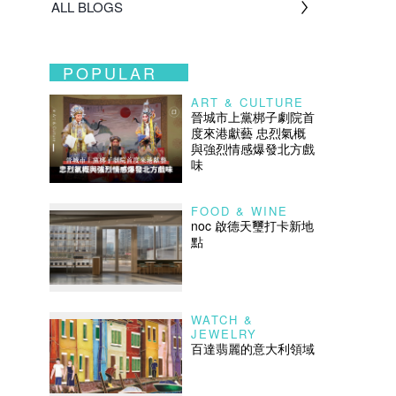
ALL BLOGS
POPULAR
ART & CULTURE
晉城市上黨梆子劇院首
度來港獻藝 忠烈氣概
與強烈情感爆發北方戲
味
FOOD & WINE
noc 啟德天璽打卡新地
點
WATCH &
JEWELRY
百達翡麗的意大利領域