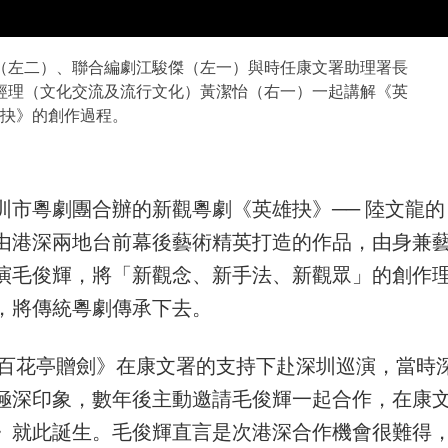
（左二）、聯合編劇江駿傑（左一）與時任康文署助理署長
經理（文化交流及流行文化）黃潔怡（右一）一起講解《英
抉》的創作過程。
市粵劇團合辦的新觀粵劇《英雄抉》── 陸文龍的
由港深兩地台前幕後藝術精英打造的作品，由身兼
演毛俊輝，將「新觀念、新手法、新觀眾」的創作
，將傳統粵劇傳承下去。
《百花亭贈劍》在康文署的支持下赴深圳巡演，當時
極深印象，數年後主動邀請毛俊輝一起合作，在康
》就此誕生。毛俊輝直言是次港深合作機會很難得