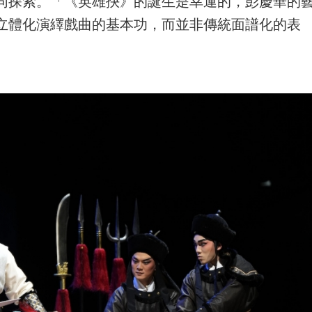
同探索。「《英雄抉》的誕生是幸運的，彭慶華的
立體化演繹戲曲的基本功，而並非傳統面譜化的表