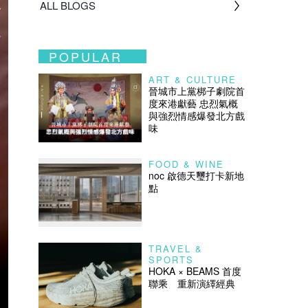
ALL BLOGS
POPULAR
ART & CULTURE
晉城市上黨梆子劇院首
度來港獻藝 忠烈氣概
與強烈情感爆發北方戲
味
FOOD & WINE
noc 啟德天璽打卡新地
點
TRAVEL &
SPORTS
HOKA × BEAMS 首度
聯乘 重新演繹經典