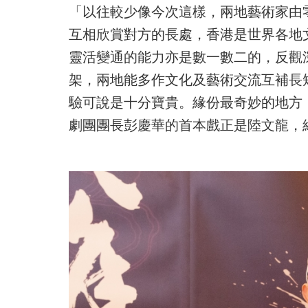
「以往較少像今次這樣，兩地藝術家由
互相欣賞對方的長處，香港是世界各地
靈活變通的能力亦是數一數二的，反觀
架，兩地能多作文化及藝術交流互補長
驗可說是十分寶貴。緣份最奇妙的地方
劇團團長彭慶華的首本戲正是陸文龍，