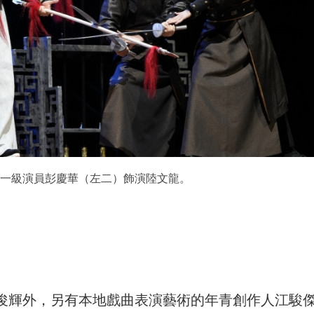
一級演員彭慶華（左二）飾演陸文龍。
圖
俊輝外，另有本地戲曲表演藝術的年青創作人江駿