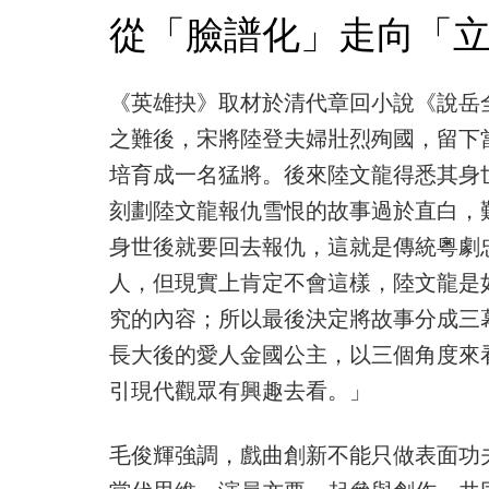
從「臉譜化」走向「
《英雄抉》取材於清代章回小說《說岳
之難後，宋將陸登夫婦壯烈殉國，留下
培育成一名猛將。後來陸文龍得悉其身
刻劃陸文龍報仇雪恨的故事過於直白，
身世後就要回去報仇，這就是傳統粵劇
人，但現實上肯定不會這樣，陸文龍是
究的內容；所以最後決定將故事分成三
長大後的愛人金國公主，以三個角度來
引現代觀眾有興趣去看。」
毛俊輝強調，戲曲創新不能只做表面功