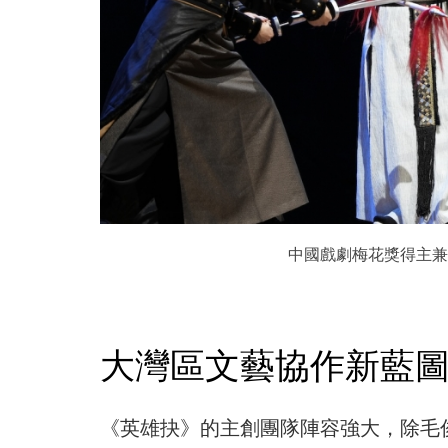
中國戲劇梅花獎得主兼
大灣區文藝協作新藍
《英雄抉》的主創團隊陣容強大，除毛