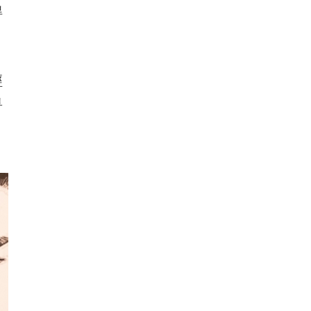
得
，
經
粵