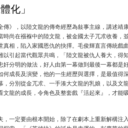
立體化」
全傳》，以陸文龍的傳奇經歷為敍事主線，講述靖
當時尚在襁褓中的陸文龍，被金國太子兀朮收養，
世真相，陷入家國恩仇的抉擇。毛俊輝直言傳統戲
難以引起當代觀眾共鳴，「陸文龍被仇人養大，得
忠奸分明的做法，好人由第一幕做到最後一幕都是
如何成長及演變，他的一生經歷與選擇，是最值得
幕，分別從金兀朮、一手湊大文龍的乳娘，以及文
看文龍的成長，令角色及整套戲『活起來』，才能
夫，一定要由根本開始，除了在劇本上重新解構注