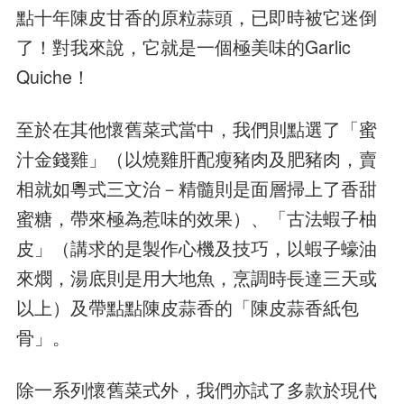
點十年陳皮甘香的原粒蒜頭，已即時被它迷倒
了！對我來說，它就是一個極美味的Garlic
Quiche！
至於在其他懷舊菜式當中，我們則點選了「蜜
汁金錢雞」（以燒雞肝配瘦豬肉及肥豬肉，賣
相就如粵式三文治－精髓則是面層掃上了香甜
蜜糖，帶來極為惹味的效果）、「古法蝦子柚
皮」（講求的是製作心機及技巧，以蝦子蠔油
來燘，湯底則是用大地魚，烹調時長達三天或
以上）及帶點點陳皮蒜香的「陳皮蒜香紙包
骨」。
除一系列懷舊菜式外，我們亦試了多款於現代