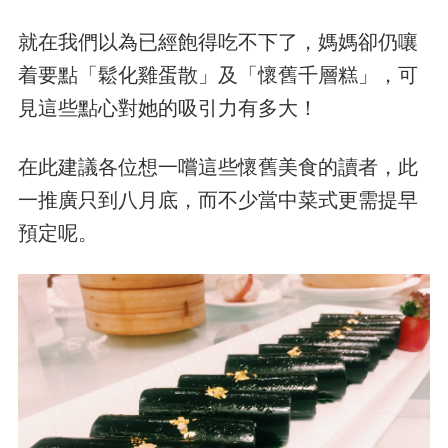
就在我們以為已經飽得吃不下了，媽媽卻仍嚷
着要點「鬆化雞蛋散」及「懷舊千層糕」，可
見這些點心對她的吸引力有多大！
在此建議各位想一嚐這些懷舊美食的讀者，此
一推廣只到八月底，而不少當中菜式更需提早
預定呢。