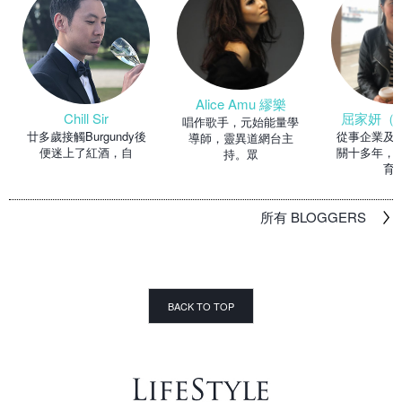
Alice Amu 繆樂
Chill Sir
屈家妍（Ma
唱作歌手，元始能量學
廿多歲接觸Burgundy後
從事企業及
導師，靈異道網台主
便迷上了紅酒，自
關十多年，
持。眾
育
所有 BLOGGERS
BACK TO TOP