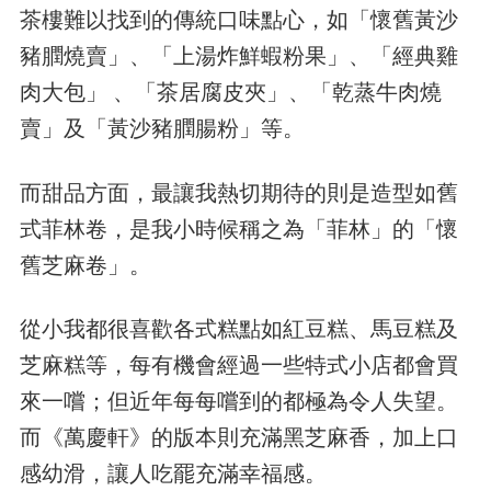
茶樓難以找到的傳統口味點心，如「懷舊黃沙
豬膶燒賣」、「上湯炸鮮蝦粉果」、「經典雞
肉大包」 、「茶居腐皮夾」、「乾蒸牛肉燒
賣」及「黃沙豬膶腸粉」等。
而甜品方面，最讓我熱切期待的則是造型如舊
式菲林卷，是我小時候稱之為「菲林」的「懷
舊芝麻卷」。
從小我都很喜歡各式糕點如紅豆糕、馬豆糕及
芝麻糕等，每有機會經過一些特式小店都會買
來一嚐；但近年每每嚐到的都極為令人失望。
而《萬慶軒》的版本則充滿黑芝麻香，加上口
感幼滑，讓人吃罷充滿幸福感。