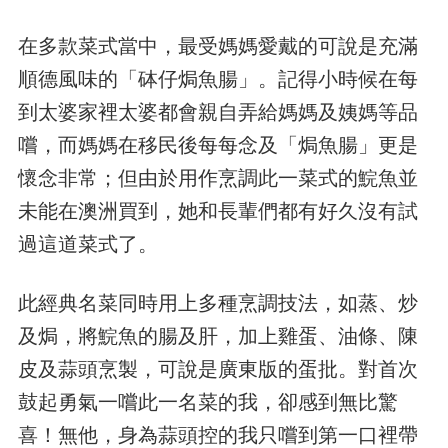
在多款菜式當中，最受媽媽愛戴的可說是充滿
順德風味的「砵仔焗魚腸」。記得小時候在每
到太婆家裡太婆都會親自弄給媽媽及姨媽等品
嚐，而媽媽在移民後每每念及「焗魚腸」更是
懷念非常；但由於用作烹調此一菜式的鯇魚並
未能在澳洲買到，她和長輩們都有好久沒有試
過這道菜式了。
此經典名菜同時用上多種烹調技法，如蒸、炒
及焗，將鯇魚的腸及肝，加上雞蛋、油條、陳
皮及蒜頭烹製，可說是廣東版的蛋批。對首次
鼓起勇氣一嚐此一名菜的我，卻感到無比驚
喜！無他，身為蒜頭控的我只嚐到第一口裡帶