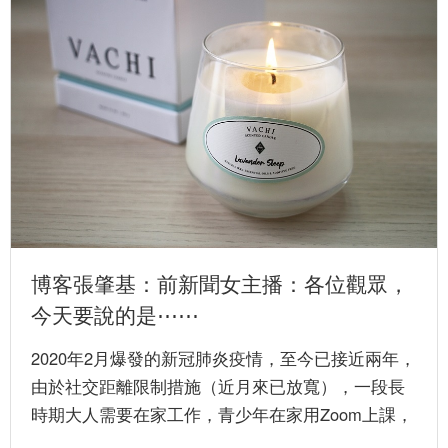
博客張肇基：前新聞女主播：各位觀眾，
今天要說的是⋯⋯
2020年2月爆發的新冠肺炎疫情，至今已接近兩年，
由於社交距離限制措施（近月來已放寬），一段長
時期大人需要在家工作，青少年在家用Zoom上課，
加上未能出外旅遊，...