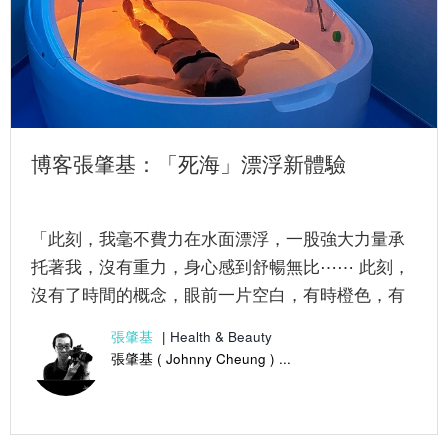
博客張肇基：「死海」漂浮新體驗
「此刻，我毫不費力在水面漂浮，一股強大力量承
托著我，沒有重力，身心感到舒暢無比⋯⋯ 此刻，
沒有了時間的概念，眼前一片空白，有時橙色，有
時深藍，彷彿度過了許多個晝...
張肇基
|
Health & Beauty
張肇基 ( Johnny Cheung ) ...