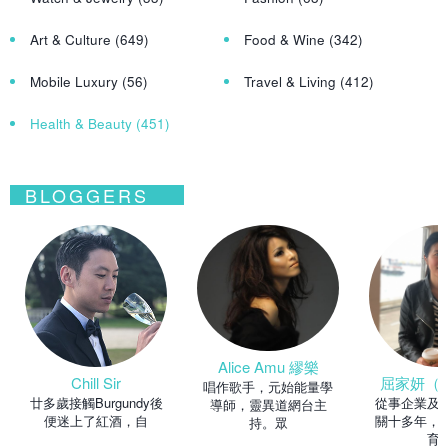
Art & Culture
(649)
Food & Wine
(342)
Mobile Luxury
(56)
Travel & Living
(412)
Health & Beauty
(451)
BLOGGERS
Alice Amu 繆樂
Chill Sir
屈家妍（Ma
唱作歌手，元始能量學
廿多歲接觸Burgundy後
從事企業及
導師，靈異道網台主
便迷上了紅酒，自
關十多年，
持。眾
育