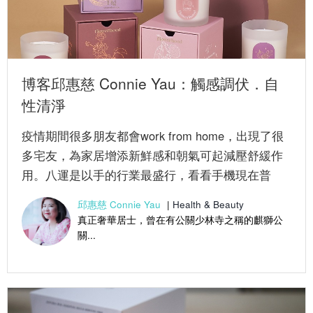
博客邱惠慈 Connie Yau：觸感調伏．自
性清淨
疫情期間很多朋友都會work from home，出現了很
多宅友，為家居增添新鮮感和朝氣可起減壓舒緩作
用。八運是以手的行業最盛行，看看手機現在普
及，手觸屏幕操作...
邱惠慈 Connie Yau
|
Health & Beauty
真正奢華居士，曾在有公關少林寺之稱的麒獅公
關...